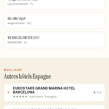
Lacolombe69
· 7 j
Ma villle Vigo!!
angelasaian
· 31 j
WE BARCELONE ETE 2007
MARIEKIM
· 2 j
MAILLAGE
Autres hôtels Espagne
EUROSTARS GRAND MARINA HOTEL
BARCELONA
1
★
5.0
★★★★★ · barcelone, Espagne