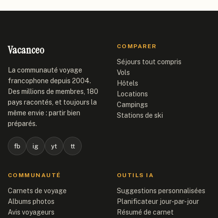
Vacanceo
COMPARER
Séjours tout compris
La communauté voyage
Vols
francophone depuis 2004.
Hôtels
Des millions de membres, 180
Locations
pays racontés, et toujours la
Campings
même envie : partir bien
Stations de ski
préparés.
fb
ig
yt
tt
COMMUNAUTÉ
OUTILS IA
Carnets de voyage
Suggestions personnalisées
Albums photos
Planificateur jour-par-jour
Avis voyageurs
Résumé de carnet