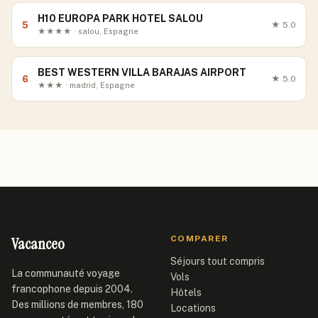
H10 EUROPA PARK HOTEL SALOU
5
★
5.0
★★★★ · salou, Espagne
BEST WESTERN VILLA BARAJAS AIRPORT
6
★
5.0
★★★ · madrid, Espagne
Vacanceo
COMPARER
Séjours tout compris
La communauté voyage
Vols
francophone depuis 2004.
Hôtels
Des millions de membres, 180
Locations