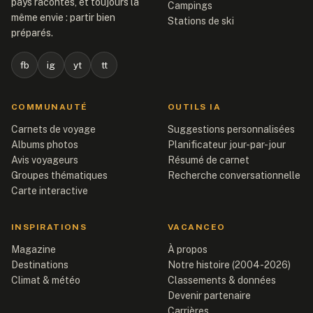
pays racontés, et toujours la
Campings
même envie : partir bien
Stations de ski
préparés.
fb
ig
yt
tt
COMMUNAUTÉ
OUTILS IA
Carnets de voyage
Suggestions personnalisées
Albums photos
Planificateur jour-par-jour
Avis voyageurs
Résumé de carnet
Groupes thématiques
Recherche conversationnelle
Carte interactive
INSPIRATIONS
VACANCEO
Magazine
À propos
Destinations
Notre histoire (2004-2026)
Climat & météo
Classements & données
Devenir partenaire
Carrières