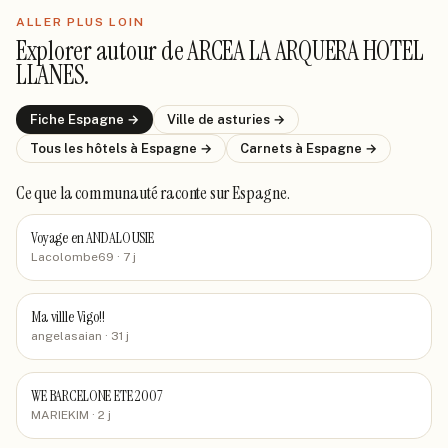
ALLER PLUS LOIN
Explorer autour de
ARCEA LA ARQUERA HOTEL
LLANES
.
Fiche
Espagne
→
Ville de
asturies
→
Tous les hôtels
à Espagne
→
Carnets
à Espagne
→
Ce que la communauté raconte
sur Espagne
.
Voyage en ANDALOUSIE
Lacolombe69
· 7 j
Ma villle Vigo!!
angelasaian
· 31 j
WE BARCELONE ETE 2007
MARIEKIM
· 2 j