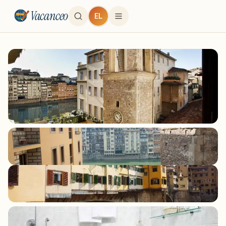
Vacanceo
EL