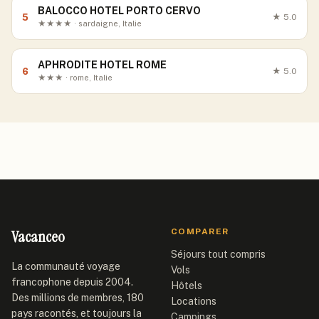
BALOCCO HOTEL PORTO CERVO
5
★
5.0
★★★★ · sardaigne, Italie
APHRODITE HOTEL ROME
6
★
5.0
★★★ · rome, Italie
Vacanceo
COMPARER
Séjours tout compris
La communauté voyage
Vols
francophone depuis 2004.
Hôtels
Des millions de membres, 180
Locations
pays racontés, et toujours la
Campings