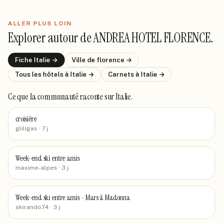
ALLER PLUS LOIN
Explorer autour de
ANDREA HOTEL FLORENCE
.
Fiche
Italie
→
Ville de
florence
→
Tous les hôtels
à Italie
→
Carnets
à Italie
→
Ce que la communauté raconte
sur Italie
.
croisière
gliligas
· 7 j
Week-end ski entre amis
maxime-alpes
· 3 j
Week-end ski entre amis - Mars à Madonna
skirando74
· 3 j