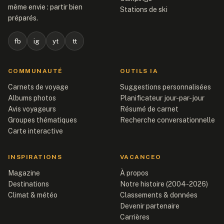
même envie : partir bien
Stations de ski
préparés.
fb
ig
yt
tt
COMMUNAUTÉ
OUTILS IA
Carnets de voyage
Suggestions personnalisées
Albums photos
Planificateur jour-par-jour
Avis voyageurs
Résumé de carnet
Groupes thématiques
Recherche conversationnelle
Carte interactive
INSPIRATIONS
VACANCEO
Magazine
À propos
Destinations
Notre histoire (2004-2026)
Climat & météo
Classements & données
Devenir partenaire
Carrières