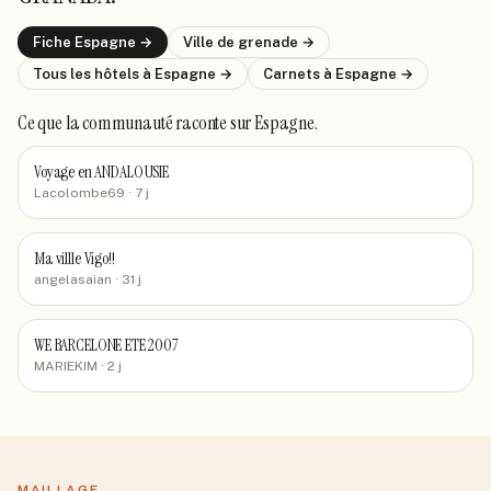
Fiche
Espagne
→
Ville de
grenade
→
Tous les hôtels
à Espagne
→
Carnets
à Espagne
→
Ce que la communauté raconte
sur Espagne
.
Voyage en ANDALOUSIE
Lacolombe69
· 7 j
Ma villle Vigo!!
angelasaian
· 31 j
WE BARCELONE ETE 2007
MARIEKIM
· 2 j
MAILLAGE