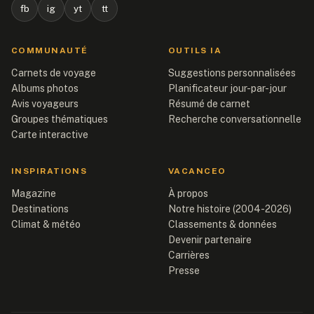
fb
ig
yt
tt
COMMUNAUTÉ
OUTILS IA
Carnets de voyage
Suggestions personnalisées
Albums photos
Planificateur jour-par-jour
Avis voyageurs
Résumé de carnet
Groupes thématiques
Recherche conversationnelle
Carte interactive
INSPIRATIONS
VACANCEO
Magazine
À propos
Destinations
Notre histoire (2004-2026)
Climat & météo
Classements & données
Devenir partenaire
Carrières
Presse