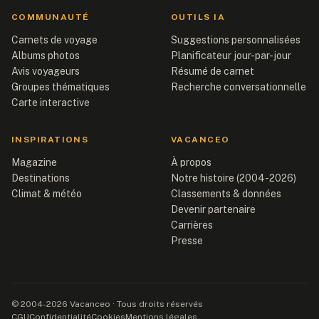
COMMUNAUTÉ
OUTILS IA
Carnets de voyage
Suggestions personnalisées
Albums photos
Planificateur jour-par-jour
Avis voyageurs
Résumé de carnet
Groupes thématiques
Recherche conversationnelle
Carte interactive
INSPIRATIONS
VACANCEO
Magazine
À propos
Destinations
Notre histoire (2004-2026)
Climat & météo
Classements & données
Devenir partenaire
Carrières
Presse
© 2004-2026 Vacanceo · Tous droits réservés
CGU
Confidentialité
Cookies
Mentions légales