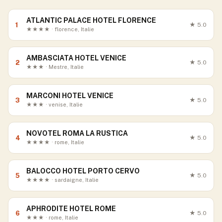
ATLANTIC PALACE HOTEL FLORENCE
1
★
5.0
★★★★ · florence, Italie
AMBASCIATA HOTEL VENICE
2
★
5.0
★★★ · Mestre, Italie
MARCONI HOTEL VENICE
3
★
5.0
★★★ · venise, Italie
NOVOTEL ROMA LA RUSTICA
4
★
5.0
★★★★ · rome, Italie
BALOCCO HOTEL PORTO CERVO
5
★
5.0
★★★★ · sardaigne, Italie
APHRODITE HOTEL ROME
6
★
5.0
★★★ · rome, Italie