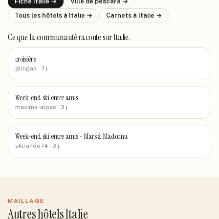
Fiche
Italie
→
Ville de
pescara
→
Tous les hôtels
à Italie
→
Carnets
à Italie
→
Ce que la communauté raconte
sur Italie
.
croisière
gliligas
· 7 j
Week-end ski entre amis
maxime-alpes
· 3 j
Week-end ski entre amis - Mars à Madonna
skirando74
· 3 j
MAILLAGE
Autres hôtels Italie