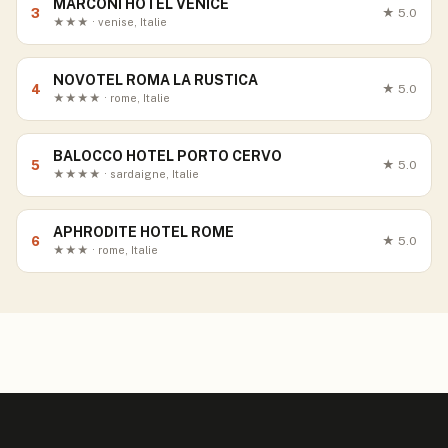
MARCONI HOTEL VENICE
3
★
5.0
★★★ · venise, Italie
NOVOTEL ROMA LA RUSTICA
4
★
5.0
★★★★ · rome, Italie
BALOCCO HOTEL PORTO CERVO
5
★
5.0
★★★★ · sardaigne, Italie
APHRODITE HOTEL ROME
6
★
5.0
★★★ · rome, Italie