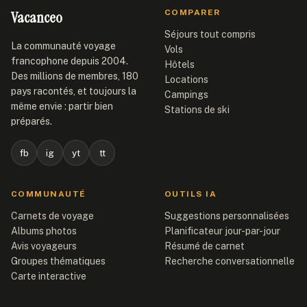
Vacanceo
COMPARER
Séjours tout compris
La communauté voyage
Vols
francophone depuis 2004.
Hôtels
Des millions de membres, 180
Locations
pays racontés, et toujours la
Campings
même envie : partir bien
Stations de ski
préparés.
fb
ig
yt
tt
COMMUNAUTÉ
OUTILS IA
Carnets de voyage
Suggestions personnalisées
Albums photos
Planificateur jour-par-jour
Avis voyageurs
Résumé de carnet
Groupes thématiques
Recherche conversationnelle
Carte interactive