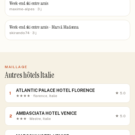
Week-end ski entre amis
maxime-alpes
· 3 j
Week-end ski entre amis - Mars à Madonna
skirando74
· 3 j
MAILLAGE
Autres hôtels Italie
ATLANTIC PALACE HOTEL FLORENCE
1
★
5.0
★★★★ · florence, Italie
AMBASCIATA HOTEL VENICE
2
★
5.0
★★★ · Mestre, Italie