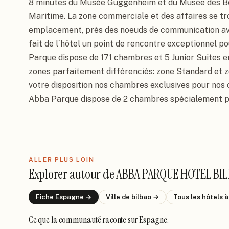
8 minutes du Musée Guggenheim et du Musée des Be
Maritime. La zone commerciale et des affaires se tro
emplacement, près des noeuds de communication avec 
fait de l´hôtel un point de rencontre exceptionnel pou
Parque dispose de 171 chambres et 5 Junior Suites e
zones parfaitement différenciés: zone Standard et zo
votre disposition nos chambres exclusives pour nos cl
Abba Parque dispose de 2 chambres spécialement p
ALLER PLUS LOIN
Explorer autour de
ABBA PARQUE HOTEL BI
Fiche
Espagne
→
Ville de
bilbao
→
Tous les hôtels
à
Ce que la communauté raconte
sur Espagne
.