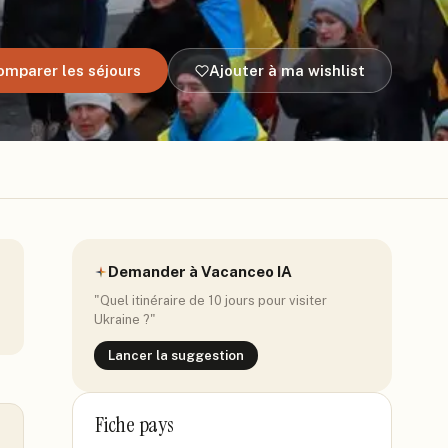
omparer les séjours
Ajouter à ma wishlist
Demander à Vacanceo IA
"Quel itinéraire de 10 jours pour visiter
Ukraine
?"
Lancer la suggestion
Fiche pays