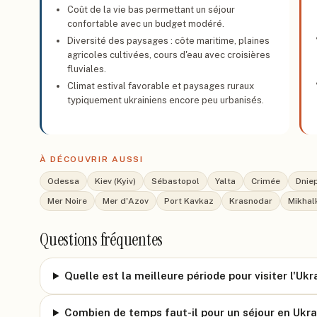
Coût de la vie bas permettant un séjour
confortable avec un budget modéré.
Diversité des paysages : côte maritime, plaines
agricoles cultivées, cours d'eau avec croisières
fluviales.
Climat estival favorable et paysages ruraux
typiquement ukrainiens encore peu urbanisés.
À DÉCOUVRIR AUSSI
Odessa
Kiev (Kyiv)
Sébastopol
Yalta
Crimée
Dniep
Mer Noire
Mer d'Azov
Port Kavkaz
Krasnodar
Mikhal
Questions fréquentes
Quelle est la meilleure période pour visiter l'Ukr
Combien de temps faut-il pour un séjour en Ukra