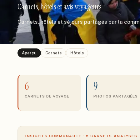
Carnets, hôtels et avis voyageurs
Carnets, hôtels et séjours partagés par la com
Aperçu
Carnets
Hôtels
6
9
CARNETS DE VOYAGE
PHOTOS PARTAGÉES
INSIGHTS COMMUNAUTÉ ·
5
CARNETS ANALYSÉS