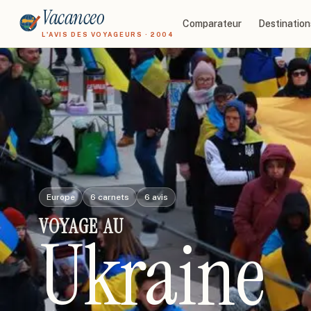
Vacanceo
Comparateur
Destination
L'AVIS DES VOYAGEURS · 2004
Europe
6
carnets
6
avis
VOYAGE
AU
Ukraine