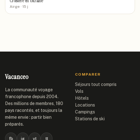
Croisiére en Ukraine
Airge
· 15 j
Vacanceo
COMPARER
Séjours tout compris
La communauté voyage
Vols
francophone depuis 2004.
Hôtels
Des millions de membres, 180
Locations
pays racontés, et toujours la
Campings
même envie : partir bien
Stations de ski
préparés.
fb
ig
yt
tt