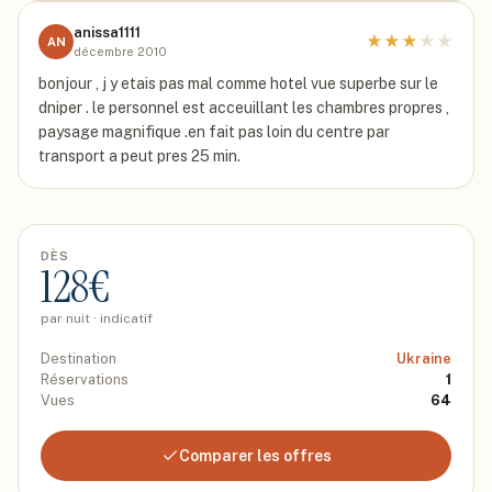
anissa1111
★
★
★
★
★
AN
décembre 2010
bonjour , j y etais pas mal comme hotel vue superbe sur le
dniper . le personnel est acceuillant les chambres propres ,
paysage magnifique .en fait pas loin du centre par
transport a peut pres 25 min.
DÈS
128
€
par nuit · indicatif
Destination
Ukraine
Réservations
1
Vues
64
Comparer les offres