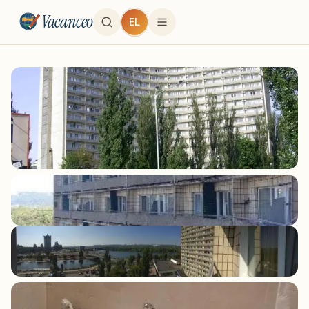
Vacanceo
EL