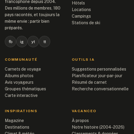
francophone depuis 2004.
Hôtels
Des millions de membres, 180
Locations
pays racontés, et toujours la
Campings
même envie : partir bien
Stations de ski
préparés.
fb
ig
yt
tt
COMMUNAUTÉ
OUTILS IA
Carnets de voyage
Suggestions personnalisées
Albums photos
Planificateur jour-par-jour
Avis voyageurs
Résumé de carnet
Groupes thématiques
Recherche conversationnelle
Carte interactive
INSPIRATIONS
VACANCEO
Magazine
À propos
Destinations
Notre histoire (2004-2026)
Climat & météo
Classements & données