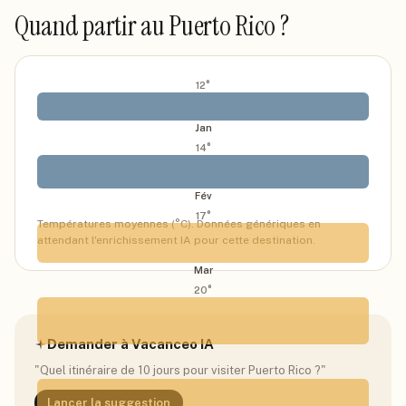
Quand partir
au Puerto Rico
?
12
°
Jan
14
°
Fév
17
°
Températures moyennes (°C). Données génériques en
attendant l'enrichissement IA pour cette destination.
Mar
20
°
Demander à Vacanceo IA
Avr
"Quel itinéraire de 10 jours pour visiter
Puerto Rico
?"
24
°
Lancer la suggestion