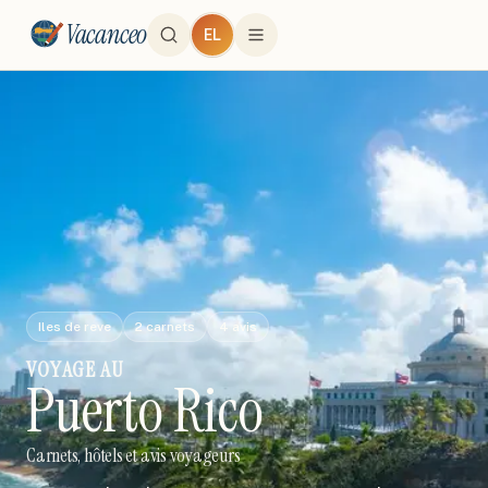
Vacanceo
EL
Iles de reve
2
carnets
4
avis
VOYAGE
AU
Puerto Rico
Carnets, hôtels et avis voyageurs