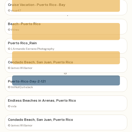
Cruise Vacation - Puerto Rico - Bay
©
skua47
Sep
22
°
Beach - Puerto Rico
©
thirau
Oct
Puerto Rico_Rain
©
J.Armando Serrano Photography
17
°
Condado Beach, San Juan, Puerto Rico
Nov
©
James Willamor
13
°
Puerto-Rico-Day-2-121
©
ImNotQuiteJack
Déc
Endless Beaches in Arenas, Puerto Rico
©
vxla
Condado Beach, San Juan, Puerto Rico
©
James Willamor