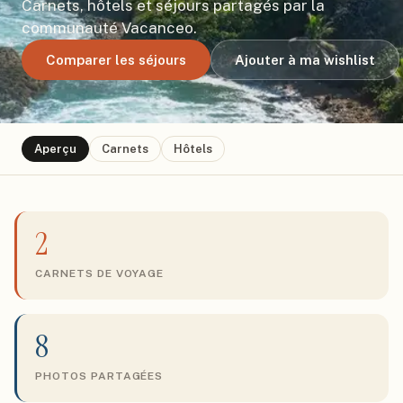
Carnets, hôtels et séjours partagés par la
communauté Vacanceo.
Comparer les séjours
Ajouter à ma wishlist
Aperçu
Carnets
Hôtels
2
CARNETS DE VOYAGE
8
PHOTOS PARTAGÉES