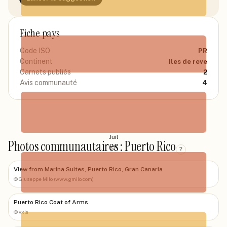
Mai
Fiche pays
28
°
Code ISO
PR
Continent
Iles de reve
Carnets publiés
2
Juin
Avis communauté
4
31
°
Juil
Photos communautaires : Puerto Rico
31
°
?
View from Marina Suites, Puerto Rico, Gran Canaria
©
Giuseppe Milo (www.gmilo.com)
Août
Puerto Rico Coat of Arms
27
°
©
vxla