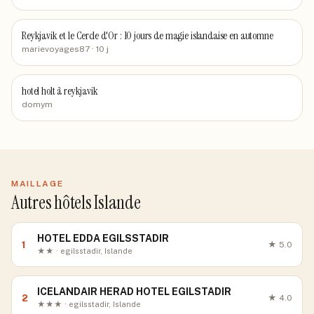
Reykjavik et le Cercle d'Or : 10 jours de magie islandaise en automne
marievoyages87
· 10 j
hotel holt à reykjavik
domym
MAILLAGE
Autres hôtels Islande
HOTEL EDDA EGILSSTADIR
1
★
5.0
★★ · egilsstadir, Islande
ICELANDAIR HERAD HOTEL EGILSTADIR
2
★
4.0
★★★ · egilsstadir, Islande