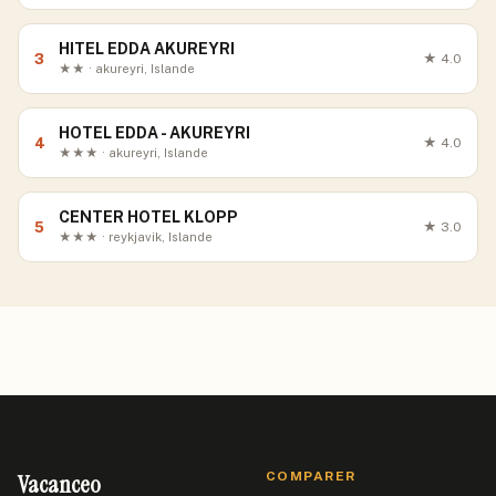
HITEL EDDA AKUREYRI
3
★
4.0
★★ · akureyri, Islande
HOTEL EDDA - AKUREYRI
4
★
4.0
★★★ · akureyri, Islande
CENTER HOTEL KLOPP
5
★
3.0
★★★ · reykjavik, Islande
Vacanceo
COMPARER