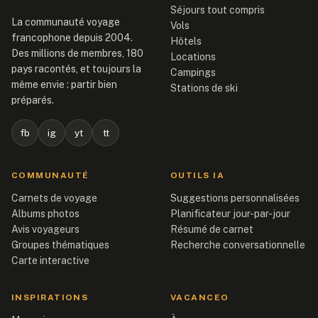
Séjours tout compris
La communauté voyage
Vols
francophone depuis 2004.
Hôtels
Des millions de membres, 180
Locations
pays racontés, et toujours la
Campings
même envie : partir bien
Stations de ski
préparés.
fb
ig
yt
tt
COMMUNAUTÉ
OUTILS IA
Carnets de voyage
Suggestions personnalisées
Albums photos
Planificateur jour-par-jour
Avis voyageurs
Résumé de carnet
Groupes thématiques
Recherche conversationnelle
Carte interactive
INSPIRATIONS
VACANCEO