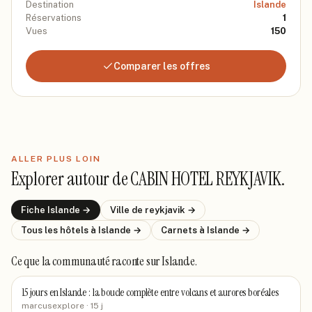
Destination
Islande
Réservations
1
Vues
150
Comparer les offres
ALLER PLUS LOIN
Explorer autour de
CABIN HOTEL REYKJAVIK
.
Fiche
Islande
→
Ville de
reykjavik
→
Tous les hôtels
à Islande
→
Carnets
à Islande
→
Ce que la communauté raconte
sur Islande
.
15 jours en Islande : la boucle complète entre volcans et aurores boréales
marcusexplore
· 15 j