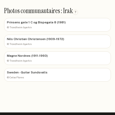
Photos communautaires : Irak
?
Prinsens gate 1 C og Bispegata 8 (1981)
©
Trondheim byarkiv
Nils Christian Christensen (1909-1972)
©
Trondheim byarkiv
Magne Nordnes (1911-1993)
©
Trondheim byarkiv
Sweden - Guitar Sundsvalls
©
Celso Flores