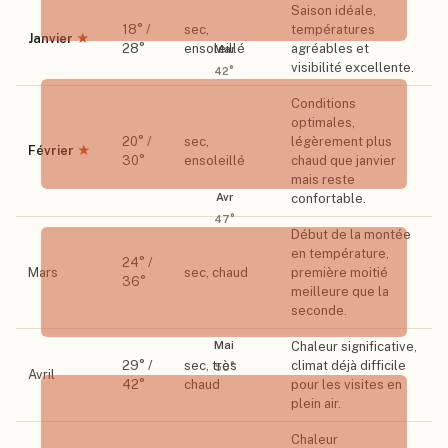
Saison idéale,
18
° /
sec,
températures
Janvier
★
28
°
ensoleillé
agréables et
Mar
visibilité excellente.
42
°
Conditions
optimales,
20
° /
sec,
légèrement plus
Février
★
30
°
ensoleillé
chaud que janvier
mais reste
Avr
confortable.
47
°
Début de la montée
en température,
24
° /
Mars
sec, chaud
première moitié
36
°
meilleure que la
seconde.
Mai
Chaleur significative,
29
° /
sec, très
climat déjà difficile
50
°
Avril
42
°
chaud
pour les visites en
plein air.
Chaleur