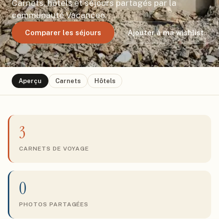
Carnets, hôtels et séjours partagés par la
communauté Vacanceo.
Comparer les séjours
Ajouter à ma wishlist
Aperçu
Carnets
Hôtels
3
CARNETS DE VOYAGE
0
PHOTOS PARTAGÉES