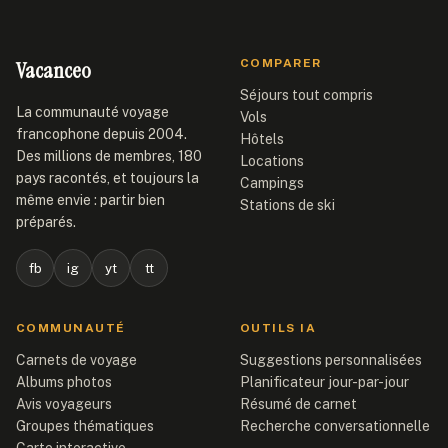
Vacanceo
COMPARER
Séjours tout compris
La communauté voyage
Vols
francophone depuis 2004.
Hôtels
Des millions de membres, 180
Locations
pays racontés, et toujours la
Campings
même envie : partir bien
Stations de ski
préparés.
fb
ig
yt
tt
COMMUNAUTÉ
OUTILS IA
Carnets de voyage
Suggestions personnalisées
Albums photos
Planificateur jour-par-jour
Avis voyageurs
Résumé de carnet
Groupes thématiques
Recherche conversationnelle
Carte interactive