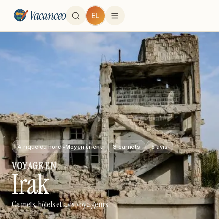
Vacanceo
EL
Afrique du nord - Moyen orient
3
carnets
5
avis
VOYAGE
EN
Irak
Carnets, hôtels et avis voyageurs