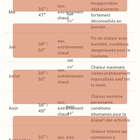
insupportable,
sec,
35
° /
déplacements
Mai
extrêmement
Juin
47
°
fortement
chaud
déconseillés en
50
°
journée.
Pic de chaleur avec
sec,
38
° /
humidité, conditions
Juin
extrêmement
50
°
dangereuses pour le
chaud
tourisme.
Juil
Chaleur maximale,
49
°
sec,
39
° /
visites pratiquement
Juillet
extrêmement
50
°
impossibles sauf tôt
chaud
le matin.
Chaleur extrême
sec,
persistante,
38
° /
Août
Août
extrêmement
conditions
49
°
46
°
chaud
inhumaines pour la
plupart des activités.
Chaleur intense qui
35
° /
sec, très
commence à