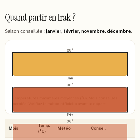
Quand partir
en Irak
?
Saison conseillée :
janvier, février, novembre, décembre
.
28
°
Jan
30
°
Températures maximales moyennes (°C). Mois conseillés
cerclés. Vérifiez la météo officielle avant le départ.
Fév
36
°
Temp.
Mois
Météo
Conseil
(°C)