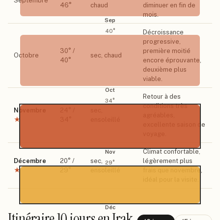
Septembre
46
°
chaud
diminuer en fin de
mois.
Sep
40
°
Décroissance
progressive,
30
° /
première moitié
Octobre
sec, chaud
40
°
encore éprouvante,
deuxième plus
viable.
Oct
Retour à des
34
°
conditions très
Novembre
24
° /
sec,
agréables,
★
34
°
ensoleillé
excellente saison de
voyage.
Climat confortable,
Nov
Décembre
20
° /
sec,
légèrement plus
29
°
★
29
°
ensoleillé
frais que novembre,
idéal pour la visite.
Déc
Itinéraire
10 jours
en Irak
.