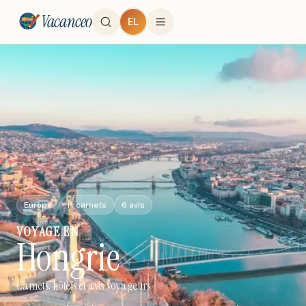
Vacanceo
EL
Europe
11
carnets
6
avis
VOYAGE
EN
Hongrie
Carnets, hôtels et avis voyageurs