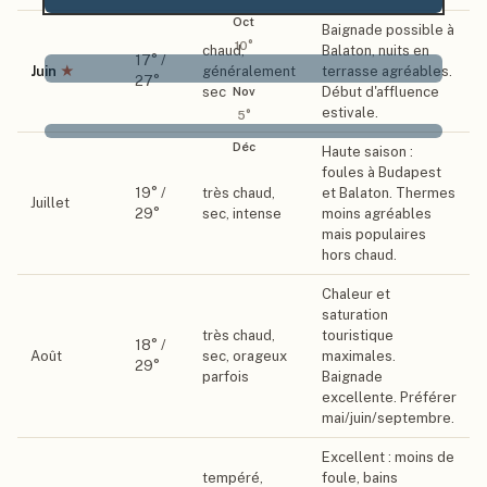
Oct
Baignade possible à
10
°
chaud,
Balaton, nuits en
17
° /
Juin
★
généralement
terrasse agréables.
27
°
sec
Début d'affluence
Nov
estivale.
5
°
Déc
Haute saison :
foules à Budapest
19
° /
très chaud,
et Balaton. Thermes
Juillet
29
°
sec, intense
moins agréables
mais populaires
hors chaud.
Chaleur et
saturation
très chaud,
touristique
18
° /
Août
sec, orageux
maximales.
29
°
parfois
Baignade
excellente. Préférer
mai/juin/septembre.
Excellent : moins de
tempéré,
foule, bains