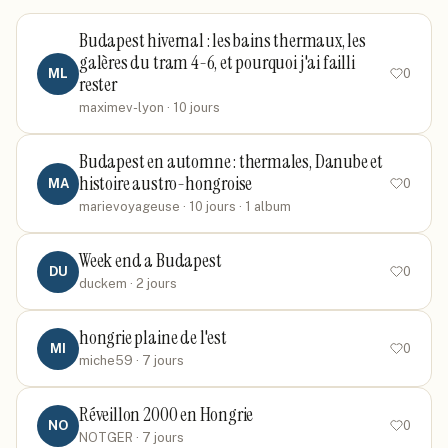
Budapest hivernal : les bains thermaux, les
galères du tram 4-6, et pourquoi j'ai failli
ML
0
rester
maximev-lyon
· 10 jours
Budapest en automne : thermales, Danube et
histoire austro-hongroise
MA
0
marievoyageuse
· 10 jours
· 1 album
Week end a Budapest
DU
0
duckem
· 2 jours
hongrie plaine de l'est
MI
0
miche59
· 7 jours
Réveillon 2000 en Hongrie
NO
0
NOTGER
· 7 jours