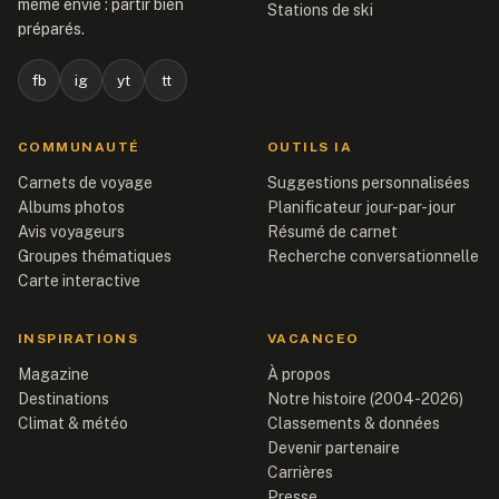
même envie : partir bien
Stations de ski
préparés.
fb
ig
yt
tt
COMMUNAUTÉ
OUTILS IA
Carnets de voyage
Suggestions personnalisées
Albums photos
Planificateur jour-par-jour
Avis voyageurs
Résumé de carnet
Groupes thématiques
Recherche conversationnelle
Carte interactive
INSPIRATIONS
VACANCEO
Magazine
À propos
Destinations
Notre histoire (2004-2026)
Climat & météo
Classements & données
Devenir partenaire
Carrières
Presse