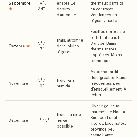
Septembre
14
° /
ensoleillé,
thermaux parfaits
★
24
°
débuts
en contraste.
d'automne
Vendanges en
région viticole.
Feuilles dorées se
reflètent dans le
frais, automne
9
° /
Danube. Bains
Octobre
★
doré, pluies
17
°
thermaux très
légères
appréciés. Moins
touristique.
Automne tardif
désagréable. Pluies
5
° /
froid, gris,
Novembre
fréquentes, peu
10
°
humide
d'ensoleillement. À
éviter.
Hiver rigoureux ;
marchés de Noël à
froid, humide,
Budapest seul
Décembre
1
° /
5
°
neige
intérêt. Lacs gelés,
possible
province peu
accueillante.