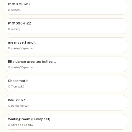
P1010726-2Z
©
acrocq
P1010904-2Z
©
acrocq
me myself and i...
©
mariej55quebec
Elle danse avec les bulles...
©
mariej55quebec
Checkmate!
©
Tiomax80
IMG_2367
©
benkamorvan
Waiting room (Budapest)
©
Ahron de Leeuw