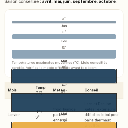
Saison conseillée :
avril, mai, juin, septembre, octobre
.
3
°
Jan
6
°
Fév
12
°
Mar
Températures maximales moyennes (°C). Mois conseillés
18
°
cerclés. Vérifiez la météo officielle avant le départ.
Avr
Temp.
Mois
Météo
Conseil
24
°
(°C)
Lacs et Danube
froid, humide,
gelés ; extérieurs
-1
° /
Mai
Janvier
parfois
difficiles. Idéal pour
3
°
enneigé
bains thermaux
27
°
chauffés.