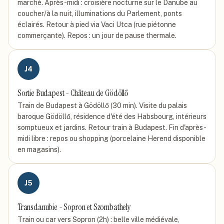
marché. Après-midi : croisière nocturne sur le Danube au
coucher/à la nuit, illuminations du Parlement, ponts
éclairés. Retour à pied via Vaci Utca (rue piétonne
commerçante). Repos : un jour de pause thermale.
J
4
Sortie Budapest - Château de Gödöllő
Train de Budapest à Gödöllő (30 min). Visite du palais
baroque Gödöllő, résidence d'été des Habsbourg, intérieurs
somptueux et jardins. Retour train à Budapest. Fin d'après-
midi libre : repos ou shopping (porcelaine Herend disponible
en magasins).
J
5
Transdanubie - Sopron et Szombathely
Train ou car vers Sopron (2h) : belle ville médiévale,