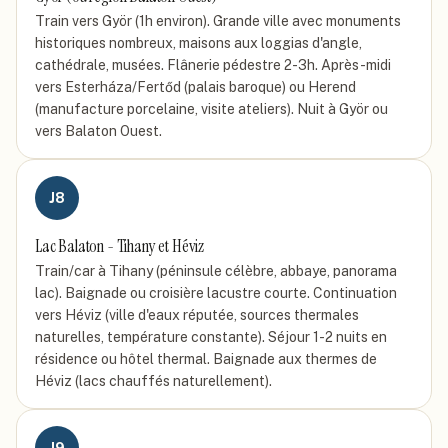
Train vers Györ (1h environ). Grande ville avec monuments
historiques nombreux, maisons aux loggias d'angle,
cathédrale, musées. Flânerie pédestre 2-3h. Après-midi
vers Esterháza/Fertőd (palais baroque) ou Herend
(manufacture porcelaine, visite ateliers). Nuit à Györ ou
vers Balaton Ouest.
J
8
Lac Balaton - Tihany et Héviz
Train/car à Tihany (péninsule célèbre, abbaye, panorama
lac). Baignade ou croisière lacustre courte. Continuation
vers Héviz (ville d'eaux réputée, sources thermales
naturelles, température constante). Séjour 1-2 nuits en
résidence ou hôtel thermal. Baignade aux thermes de
Héviz (lacs chauffés naturellement).
J
9