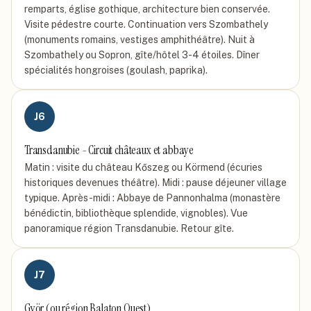
remparts, église gothique, architecture bien conservée.
Visite pédestre courte. Continuation vers Szombathely
(monuments romains, vestiges amphithéâtre). Nuit à
Szombathely ou Sopron, gîte/hôtel 3-4 étoiles. Dîner
spécialités hongroises (goulash, paprika).
J
6
Transdanubie - Circuit châteaux et abbaye
Matin : visite du château Kőszeg ou Körmend (écuries
historiques devenues théâtre). Midi : pause déjeuner village
typique. Après-midi : Abbaye de Pannonhalma (monastère
bénédictin, bibliothèque splendide, vignobles). Vue
panoramique région Transdanubie. Retour gîte.
J
7
Györ (ou région Balaton Ouest)