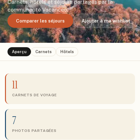
Carnets, hôtels et séjours partagés par la
communauté Vacanceo.
Comparer les séjours
Ajouter à ma wishlist
Aperçu
Carnets
Hôtels
11
CARNETS DE VOYAGE
7
PHOTOS PARTAGÉES