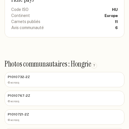
Code ISO
HU
Continent
Europe
Carnets publiés
11
Avis communauté
6
Photos communautaires : Hongrie
?
P1010732-2Z
©
acrocq
P1010767-2Z
©
acrocq
P1010721-2Z
©
acrocq