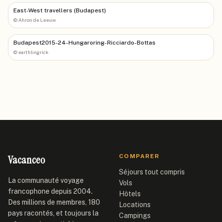
East-West travellers (Budapest)
©
Ahron de Leeuw
Budapest2015-24-Hungaroring-Ricciardo-Bottas
©
earthlingrick
Vacanceo
COMPARER
Séjours tout compris
La communauté voyage
Vols
francophone depuis 2004.
Hôtels
Des millions de membres, 180
Locations
pays racontés, et toujours la
Campings