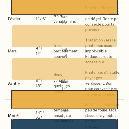
Peu de différence
avec janvier ; début
froid,
Juin
Février
1
° /
6
°
de dégel. Reste peu
variable, gris
29
°
conseillé pour la
province.
Transition vers le
frais,
printemps mais
4
° /
Juil
Mars
partiellement
imprévisible.
12
°
29
°
couvert
Budapest reste
accessible.
Printemps s'installe,
doux,
paysages
9
° /
variable,
Août
Avril
★
verdissent. Bon
18
°
quelques
24
°
pour caravaning et
pluies
vélo en province.
Idéal : climat parfait,
tempéré,
peu de foule, lacs
Sep
14
° /
Mai
★
ensoleillé,
chauds, vignobles
17
°
24
°
peu humide
en fleur. À
privilégier.