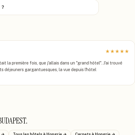
 ?
★
★
★
★
★
la première fois, que j'allais dans un "grand hôtel". J'ai trouvé
etits déjeuners gargantuesques, la vue depuis l'hôtel
 BUDAPEST
.
→
Tous les hôtels
à Hongrie
→
Carnets
à Hongrie
→