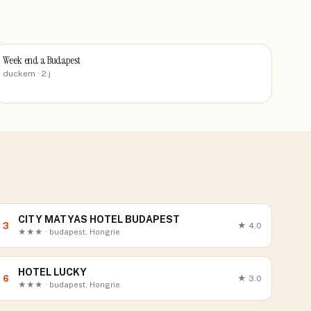
Week end a Budapest
duckem
· 2 j
CITY MATYAS HOTEL BUDAPEST
3
★
4.0
★★★ · budapest, Hongrie
HOTEL LUCKY
6
★
3.0
★★★ · budapest, Hongrie