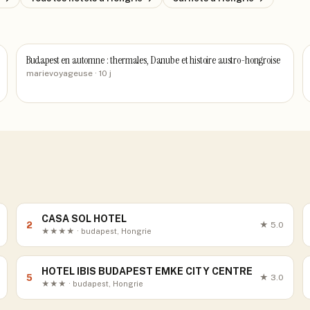
Budapest en automne : thermales, Danube et histoire austro-hongroise
marievoyageuse
· 10 j
CASA SOL HOTEL
2
★
5.0
★★★★ · budapest, Hongrie
HOTEL IBIS BUDAPEST EMKE CITY CENTRE
5
★
3.0
★★★ · budapest, Hongrie