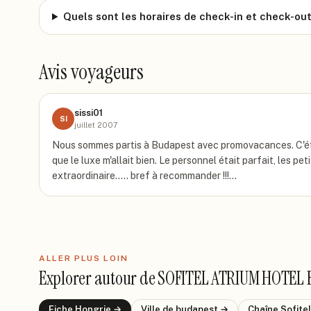
Quels sont les horaires de check-in et check-out
Avis voyageurs
sissi01
SI
juillet 2007
Nous sommes partis à Budapest avec promovacances. C'était 
que le luxe m'allait bien. Le personnel était parfait, les p
extraordinaire..... bref à recommander !!!…
ALLER PLUS LOIN
Explorer autour de
SOFITEL ATRIUM HOTEL
Fiche
Hongrie
→
Ville de
budapest
→
Chaîne
Sofitel