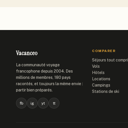
Vacanceo
COMPARER
Séjours tout compr
La communauté voyage
Vols
francophone depuis 2004. Des
Hôtels
millions de membres, 180 pays
Locations
racontés, et toujours la même envie :
Campings
partir bien préparés.
Stations de ski
fb
ig
yt
tt