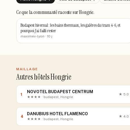
Ce que la communauté raconte
sur Hongrie
.
Budapest hivernal : les bains thermaux, les galères du tram 4-6, et
pourquoi j'ai failli rester
maximev-lyon
· 10 j
MAILLAGE
Autres hôtels Hongrie
NOVOTEL BUDAPEST CENTRUM
1
★
5.0
★★★★ · budapest, Hongrie
DANUBIUS HOTEL FLAMENCO
4
★
4.0
★★★★ · budapest, Hongrie