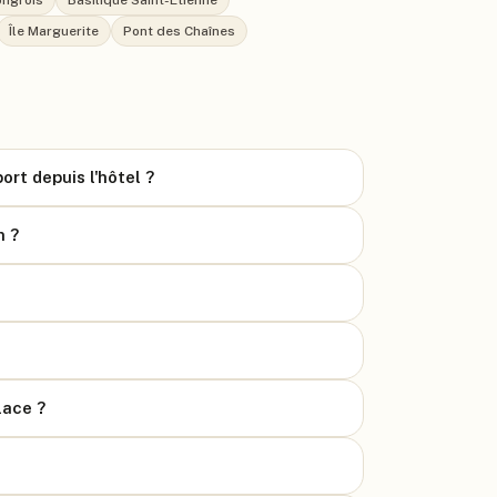
ongrois
Basilique Saint-Étienne
Île Marguerite
Pont des Chaînes
ort depuis l'hôtel ?
n ?
lace ?