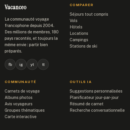
Vacanceo
COMPARER
Séjours tout compris
La communauté voyage
Vols
francophone depuis 2004.
Hôtels
Des millions de membres, 180
Locations
pays racontés, et toujours la
Campings
même envie : partir bien
Stations de ski
préparés.
fb
ig
yt
tt
COMMUNAUTÉ
OUTILS IA
Carnets de voyage
Suggestions personnalisées
Albums photos
Planificateur jour-par-jour
Avis voyageurs
Résumé de carnet
Groupes thématiques
Recherche conversationnelle
Carte interactive