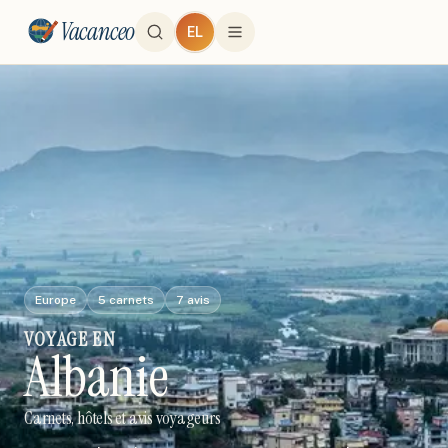
Vacanceo
EL
Europe
5
carnets
7
avis
VOYAGE
EN
Albanie
Carnets, hôtels et avis voyageurs