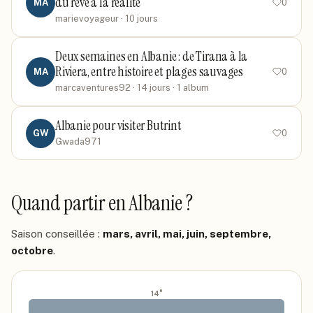
du rêve à la réalité
MA
0
marievoyageur
· 10 jours
Deux semaines en Albanie : de Tirana à la
Riviera, entre histoire et plages sauvages
MA
0
marcaventures92
· 14 jours
· 1 album
Albanie pour visiter Butrint
GW
0
Gwada971
Quand partir
en Albanie
?
Saison conseillée :
mars, avril, mai, juin, septembre,
octobre
.
14
°