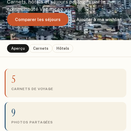
Carnets, hôtels et séjours partagés par la
communauté Vacanceo.
Comparer les séjours
Ajouter à ma wishlist
Aperçu
Carnets
Hôtels
5
CARNETS DE VOYAGE
9
PHOTOS PARTAGÉES