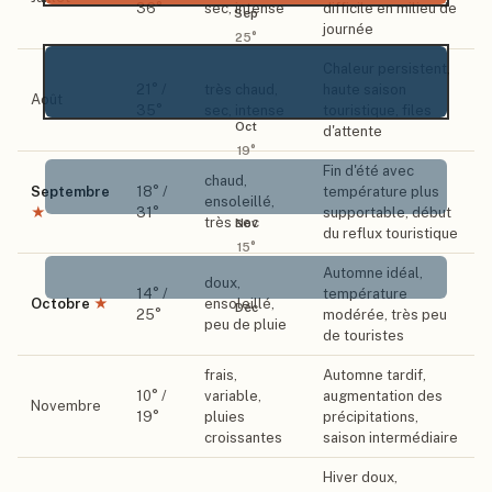
36
°
sec, intense
difficile en milieu de
Sep
journée
25
°
Chaleur persistent,
21
° /
très chaud,
haute saison
Août
35
°
sec, intense
touristique, files
Oct
d'attente
19
°
Fin d'été avec
chaud,
Septembre
18
° /
température plus
ensoleillé,
★
31
°
supportable, début
très sec
Nov
du reflux touristique
15
°
Automne idéal,
doux,
14
° /
température
Octobre
★
ensoleillé,
Déc
25
°
modérée, très peu
peu de pluie
de touristes
frais,
Automne tardif,
10
° /
variable,
augmentation des
Novembre
19
°
pluies
précipitations,
croissantes
saison intermédiaire
Hiver doux,