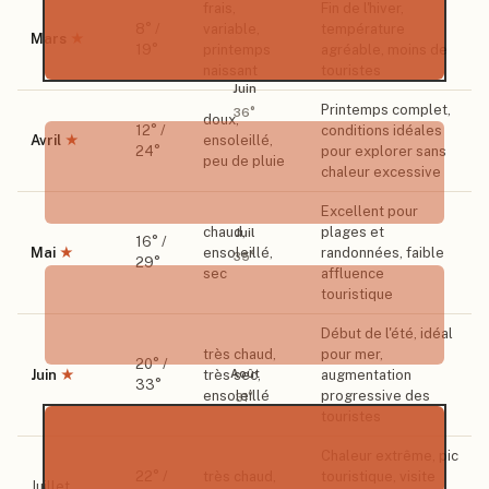
frais,
Fin de l'hiver,
8
° /
variable,
température
Mars
★
19
°
printemps
agréable, moins de
naissant
touristes
Juin
Printemps complet,
36
°
doux,
12
° /
conditions idéales
Avril
★
ensoleillé,
24
°
pour explorer sans
peu de pluie
chaleur excessive
Excellent pour
chaud,
plages et
Juil
16
° /
Mai
★
ensoleillé,
randonnées, faible
35
°
29
°
sec
affluence
touristique
Début de l'été, idéal
très chaud,
pour mer,
20
° /
Août
Juin
★
très sec,
augmentation
33
°
ensoleillé
progressive des
31
°
touristes
Chaleur extrême, pic
22
° /
très chaud,
touristique, visite
Juillet