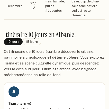
frais, humide,
beaucoup de pluie
7
° /
Décembre
pluies
sauf zone côtière
15
°
fréquentes
sud qui reste
clémente
Itinéraire
10 jours
en Albanie
.
10
jours
15
jours
Cet itinéraire de 10 jours équilibre découverte urbaine,
patrimoine archéologique et détente côtière. Vous explorez
Tirana et sa scène culturelle dynamique, puis descendez
vers la côte sud pour Butrint et Saranda, avec baignade
méditerranéenne en toile de fond.
J
1
Tirana (arrivée)