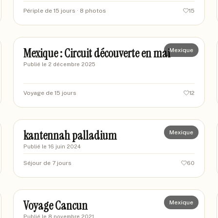
Périple de 15 jours
· 8 photos
15
lefilsdu
LE
Mexique : Circuit découverte en mai
Mexique
Publié le
2 décembre 2025
Voyage de 15 jours
12
nonointi
NO
kantennah palladium
Mexique
Publié le
16 juin 2024
Séjour de 7 jours
60
cloboucher
CL
Voyage Cancun
Mexique
Publié le
8 novembre 2021