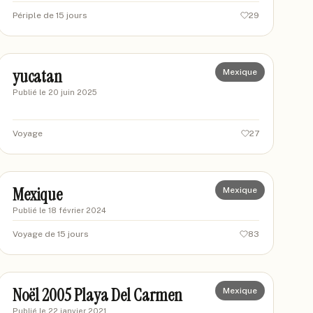
Périple de 15 jours
29
Biset
BI
yucatan
Mexique
Publié le
20 juin 2025
Voyage
27
berpas
BE
Mexique
Mexique
Publié le
18 février 2024
Voyage de 15 jours
83
philmag
PH
Noël 2005 Playa Del Carmen
Mexique
Publié le
22 janvier 2021