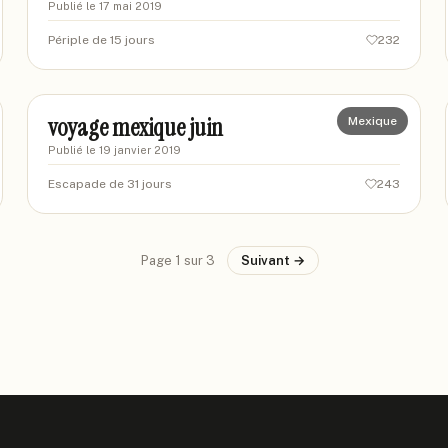
Publié le
17 mai 2019
Périple de 15 jours
232
charlottegroupe
CH
voyage mexique juin
Mexique
Publié le
19 janvier 2019
Escapade de 31 jours
243
Page
1
sur
3
Suivant →