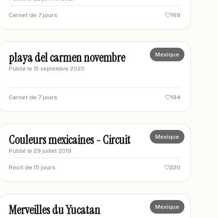
Carnet de 7 jours
169
baba54
BA
playa del carmen novembre
Mexique
Publié le
15 septembre 2020
Carnet de 7 jours
194
Ophie 95
O9
Couleurs mexicaines - Circuit
Mexique
Publié le
29 juillet 2019
Récit de 15 jours
220
lucho73
LU
Merveilles du Yucatan
Mexique