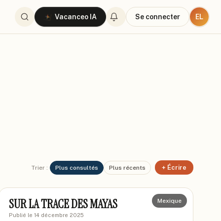
EL
Vacanceo IA
Se connecter
+ Écrire
Trier :
Plus consultés
Plus récents
kokiyage
KO
SUR LA TRACE DES MAYAS
Mexique
Publié le
14 décembre 2025