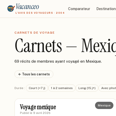
Vacanceo
Comparateur
Destination
L'AVIS DES VOYAGEURS · 2004
CARNETS DE VOYAGE
Carnets — Mexi
69 récits de membres ayant voyagé en Mexique.
← Tous les carnets
Durée :
Court (<7 j)
1 à 2 semaines
Long (15 j+)
Avec pho
J-F
JF
Voyage mexique
Mexique
Publié le
9 avril 2026