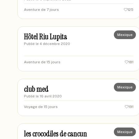
Aventure de 7 jours
125
sophie 16
S1
Hôtel Riu Lupita
Mexique
Publié le
4 décembre 2020
Aventure de 15 jours
181
AGADOU
AG
club med
Mexique
Publié le
16 avril 2020
Voyage de 15 jours
191
monaro
MO
les crocodiles de cancun
Mexique