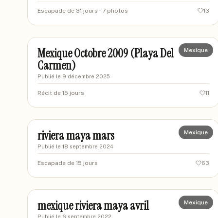
Escapade de 31 jours
· 7 photos
13
nathy33
NA
Mexique Octobre 2009 (Playa Del
Mexique
Carmen)
Publié le
9 décembre 2025
Récit de 15 jours
11
choupinette13
CH
riviera maya mars
Mexique
Publié le
18 septembre 2024
Escapade de 15 jours
63
mimepinson
MI
mexique riviera maya avril
Mexique
Publié le
6 septembre 2022