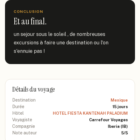
CONCLUSION
Et au final.
un sejour sous le soleil , de nombreuses 
excursions à faire une destination ou l'on 
s'ennuie pas !
Détails du voyage
Destination
Mexique
Durée
15
jours
Hôtel
HOTEL FIESTA KANTENAH PALADIUM
Voyagiste
Carrefour Voyages
Compagnie
Iberia
(IB)
Note auteur
5
/5