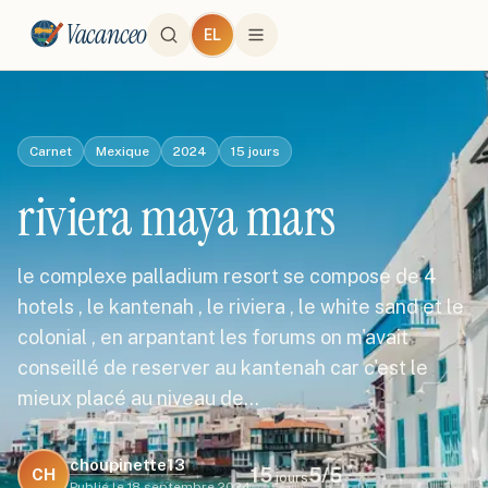
Vacanceo
EL
Carnet
Mexique
2024
15
jours
riviera maya mars
le complexe palladium resort se compose de 4
hotels , le kantenah , le riviera , le white sand et le
colonial , en arpantant les forums on m'avait
conseillé de reserver au kantenah car c'est le
mieux placé au niveau de…
choupinette13
15
5
/5
CH
jours
Publié le
18 septembre 2024