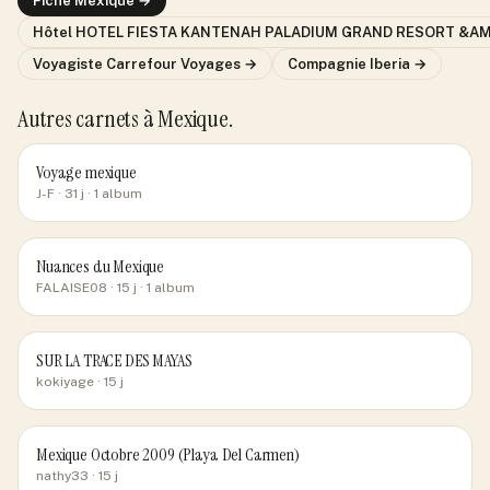
Fiche
Mexique
→
Hôtel
HOTEL FIESTA KANTENAH PALADIUM GRAND RESORT &AM
Voyagiste
Carrefour Voyages
→
Compagnie
Iberia
→
Autres carnets
à Mexique
.
Voyage mexique
J-F
· 31 j
· 1 album
Nuances du Mexique
FALAISE08
· 15 j
· 1 album
SUR LA TRACE DES MAYAS
kokiyage
· 15 j
Mexique Octobre 2009 (Playa Del Carmen)
nathy33
· 15 j