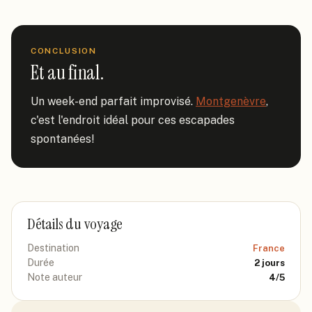
CONCLUSION
Et au final.
Un week-end parfait improvisé. 
Montgenèvre
, 
c'est l'endroit idéal pour ces escapades 
spontanées!
Détails du voyage
Destination
France
Durée
2
jours
Note auteur
4
/5