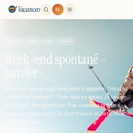
Vacanceo
EL
Carnet
France
2025
2
jours
Week-end spontané -
janvier
Vendredi après-midi, mon pote m'appelle: "Hey, tu
viens skier demain?" Trois heures après, j'étais en
route pour Montgenèvre. Pas vraiment préparé,
mais bon, l'aventure! On s'est trouvé un petit hôtel
avec dispo à la…