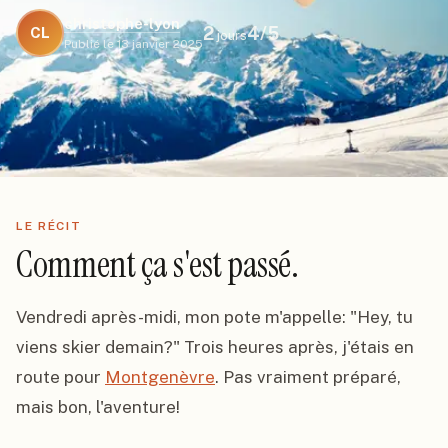
christophe-lyon
2
4
/5
CL
jours
Publié le
13 janvier 2025
LE RÉCIT
Comment ça s'est passé.
Vendredi après-midi, mon pote m'appelle: "Hey, tu 
viens skier demain?" Trois heures après, j'étais en 
route pour 
Montgenèvre
. Pas vraiment préparé, 
mais bon, l'aventure!
