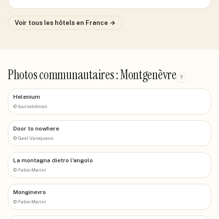
Voir tous les hôtels
en France
→
Photos communautaires : Montgenèvre
?
Helenium
©
louisetolman
Door to nowhere
©
Gael Varoquaux
La montagna dietro l'angolo
©
Fabio Marini
Monginevro
©
Fabio Marini