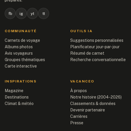
fb
ig
yt
tt
COMMUNAUTÉ
OUTILS IA
Carnets de voyage
Suggestions personnalisées
Albums photos
Planificateur jour-par-jour
Avis voyageurs
Résumé de carnet
Groupes thématiques
Recherche conversationnelle
Carte interactive
INSPIRATIONS
VACANCEO
Magazine
À propos
Destinations
Notre histoire (2004-2026)
Climat & météo
Classements & données
Devenir partenaire
Carrières
Presse