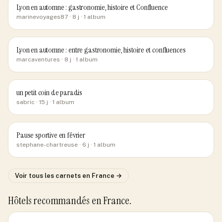
Lyon en automne : gastronomie, histoire et Confluence
marinevoyages87
· 8 j
· 1 album
Lyon en automne : entre gastronomie, histoire et confluences
marcaventures
· 8 j
· 1 album
un petit coin de paradis
sabric
· 15 j
· 1 album
Pause sportive en février
stephane-chartreuse
· 6 j
· 1 album
Voir tous les carnets
en France
→
Hôtels recommandés
en France
.