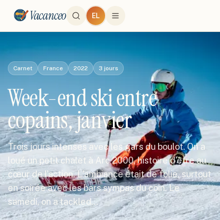
Vacanceo
EL
Carnet
France
2022
3
jours
Week-end ski entre
copains, janvier
Trois jours intenses avec les gars du boulot. On a
loué un petit chalet à Arc 2000, histoire d'être au
cœur de l'action. L'ambiance était de folie, surtout
en soirée avec les bars sympas du coin. Le
samedi, on a tackled…