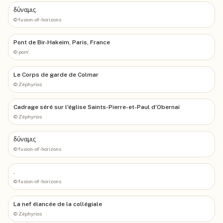
δύναμις
©
fusion-of-horizons
Pont de Bir-Hakeim, Paris, France
©
pom'.
Le Corps de garde de Colmar
©
Zéphyrios
Cadrage séré sur l'église Saints-Pierre-et-Paul d'Obernai
©
Zéphyrios
δύναμις
©
fusion-of-horizons
.
©
fusion-of-horizons
La nef élancée de la collégiale
©
Zéphyrios