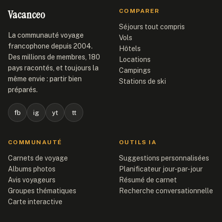
Vacanceo
COMPARER
Séjours tout compris
La communauté voyage
Vols
francophone depuis 2004.
Hôtels
Des millions de membres, 180
Locations
pays racontés, et toujours la
Campings
même envie : partir bien
Stations de ski
préparés.
fb
ig
yt
tt
COMMUNAUTÉ
OUTILS IA
Carnets de voyage
Suggestions personnalisées
Albums photos
Planificateur jour-par-jour
Avis voyageurs
Résumé de carnet
Groupes thématiques
Recherche conversationnelle
Carte interactive