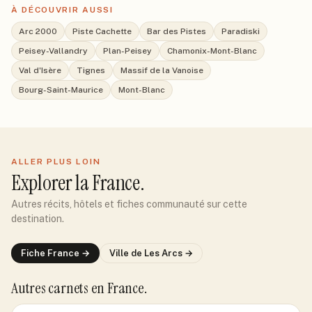
À DÉCOUVRIR AUSSI
Arc 2000
Piste Cachette
Bar des Pistes
Paradiski
Peisey-Vallandry
Plan-Peisey
Chamonix-Mont-Blanc
Val d'Isère
Tignes
Massif de la Vanoise
Bourg-Saint-Maurice
Mont-Blanc
ALLER PLUS LOIN
Explorer
la France
.
Autres récits, hôtels et fiches communauté sur cette
destination.
Fiche
France
→
Ville de
Les Arcs
→
Autres carnets
en France
.