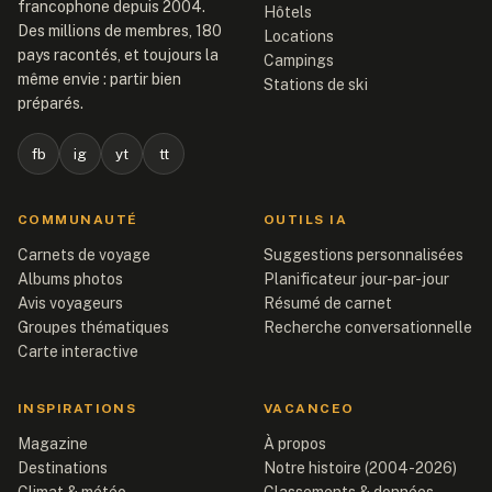
francophone depuis 2004.
Hôtels
Des millions de membres, 180
Locations
pays racontés, et toujours la
Campings
même envie : partir bien
Stations de ski
préparés.
fb
ig
yt
tt
COMMUNAUTÉ
OUTILS IA
Carnets de voyage
Suggestions personnalisées
Albums photos
Planificateur jour-par-jour
Avis voyageurs
Résumé de carnet
Groupes thématiques
Recherche conversationnelle
Carte interactive
INSPIRATIONS
VACANCEO
Magazine
À propos
Destinations
Notre histoire (2004-2026)
Climat & météo
Classements & données