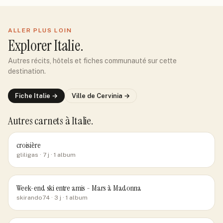
ALLER PLUS LOIN
Explorer
Italie
.
Autres récits, hôtels et fiches communauté sur cette
destination.
Fiche
Italie
→
Ville de
Cervinia
→
Autres carnets
à Italie
.
croisière
gliligas
· 7 j
· 1 album
Week-end ski entre amis - Mars à Madonna
skirando74
· 3 j
· 1 album