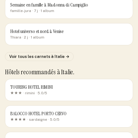
Semaine en famille à Madonna di Campiglio
famille-jura
· 7 j
· 1 album
Hotel universo et nord à Venise
Thiara
· 2 j
· 1 album
Voir tous les carnets
à Italie
→
Hôtels recommandés
à Italie
.
TOURING HOTEL RIMINI
★★★ ·
rimini
· 5.0/5
BALOCCO HOTEL PORTO CERVO
★★★★ ·
sardaigne
· 5.0/5