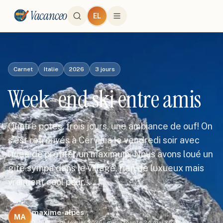
Vacanceo
EL
Carnet
Italie
2026
3
jours
Week-end ski entre amis
Quatre potes, trois jours, une ambiance de ouf! On
s'est retrouvés à Cervinia le vendredi soir avec
l'idée de profiter un maximum. Nous avons loué un
gîte sympa dans le village, rien de luxueux mais
vraiment cool pour…
maxime-alpes
MA
Publié le
20 février 2026
·
mis à jour le
24 mai 2026