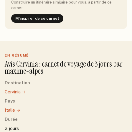
Construire un itinéraire similaire pour vous, à partir de ce
carnet.
M'inspirer de ce carnet
EN RÉSUMÉ
Avis
Cervinia
: carnet de voyage de
3
jour
s
par
maxime-alpes
Destination
Cervinia
→
Pays
Italie
→
Durée
3 jours