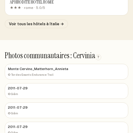
APHRODITE HOTEL ROME
★★★ ·
rome
· 5.0/5
Voir tous les hôtels
à Italie
→
Photos communautaires : Cervinia
?
Monte Cervino_Matterhorn_Annieta
©
Tor des Geants Endurance Trail
2011-07-29
©
Giåm
2011-07-29
©
Giåm
2011-07-29
©
Giåm