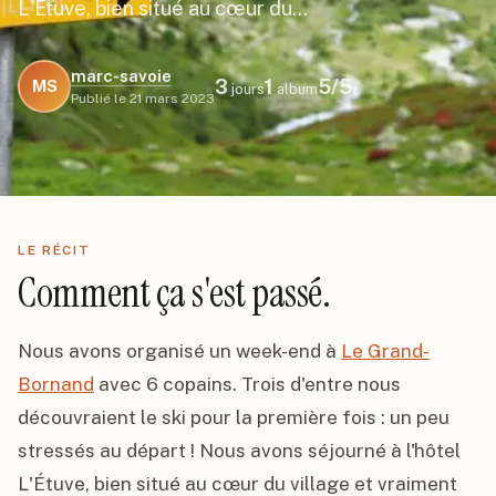
L'Étuve, bien situé au cœur du…
marc-savoie
3
1
5
/5
MS
jours
album
Publié le
21 mars 2023
LE RÉCIT
Comment ça s'est passé.
Nous avons organisé un week-end à 
Le Grand-
Bornand
 avec 6 copains. Trois d'entre nous 
découvraient le ski pour la première fois : un peu 
stressés au départ ! Nous avons séjourné à l'hôtel 
L'Étuve, bien situé au cœur du village et vraiment 