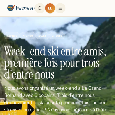
Vacanceo
EL
Carnet
France
2023
3
jours
Week-end ski entre amis,
première fois pour trois
d'entre nous
Nous avons organisé un week-end à Le Grand-
Bornand avec 6 copains. Trois d'entre nous
découvraient le ski pour la première fois : un peu
stressés au départ ! Nous avons séjourné à l'hôtel