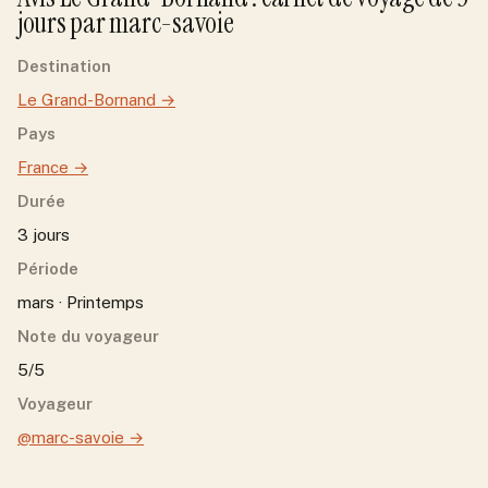
jour
s
par
marc-savoie
Destination
Le Grand-Bornand
→
Pays
France
→
Durée
3 jours
Période
mars · Printemps
Note du voyageur
5/5
Voyageur
@marc-savoie
→