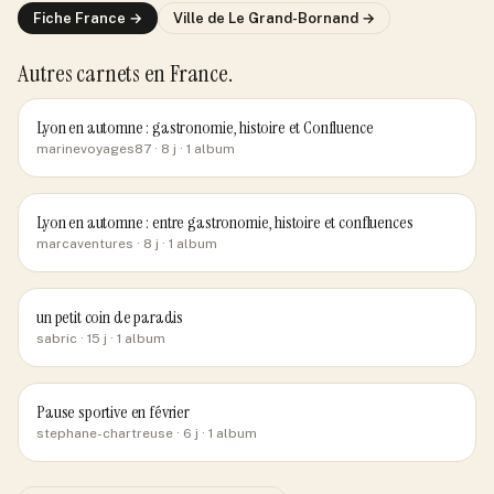
Fiche
France
→
Ville de
Le Grand-Bornand
→
Autres carnets
en France
.
Lyon en automne : gastronomie, histoire et Confluence
marinevoyages87
· 8 j
· 1 album
Lyon en automne : entre gastronomie, histoire et confluences
marcaventures
· 8 j
· 1 album
un petit coin de paradis
sabric
· 15 j
· 1 album
Pause sportive en février
stephane-chartreuse
· 6 j
· 1 album