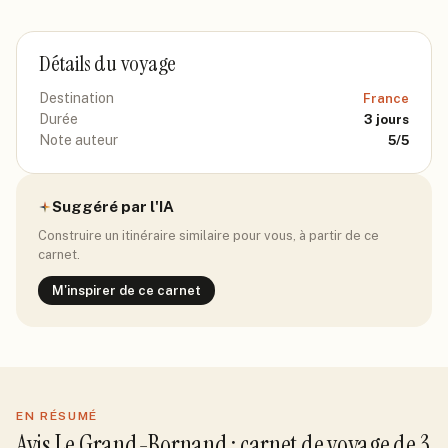
Détails du voyage
Destination
France
Durée
3
jours
Note auteur
5
/5
Suggéré par l'IA
Construire un itinéraire similaire pour vous, à partir de ce
carnet.
M'inspirer de ce carnet
EN RÉSUMÉ
Avis
Le Grand-Bornand
: carnet de voyage de
3