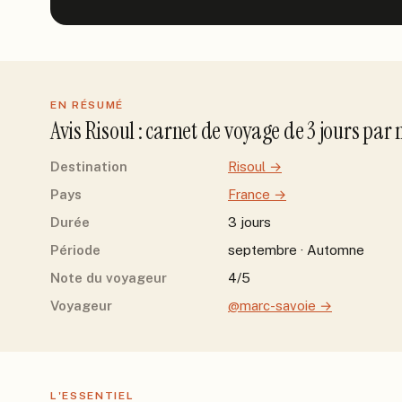
EN RÉSUMÉ
Avis
Risoul
: carnet de voyage de
3
jour
s
par
Destination
Risoul
→
Pays
France
→
Durée
3 jours
Période
septembre · Automne
Note du voyageur
4/5
Voyageur
@marc-savoie
→
L'ESSENTIEL