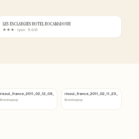
LES ESCLARGIES HOTEL ROCAMADOUR
★★★ ·
lyon
· 5.0/5
_113
risoul_france_2011_02_12_09_06_22_15
risoul_france_2011_02_11_23_02_07_1
©
ondraposp
©
ondraposp