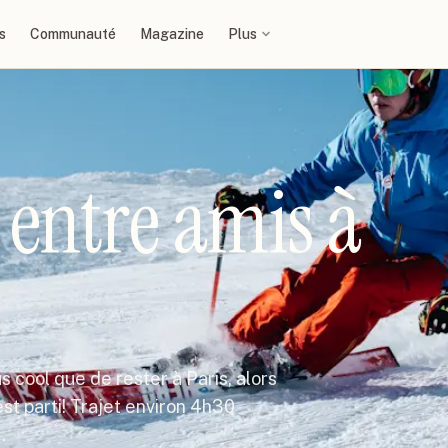
s
Communauté
Magazine
Plus
entre amis à
us cool que de rester à Paris, alors
st parti! Trajet environ 4h30
…