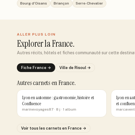
Bourg d'Oisans
Briançon
Serre-Chevalier
ALLER PLUS LOIN
Explorer
la France
.
Autres récits, hôtels et fiches communauté sur cette destina
Fiche
France
→
Ville de
Risoul
→
Autres carnets
en France
.
Lyon en automne : gastronomie, histoire et
Lyon en aut
Confluence
et confluen
marinevoyages87
· 8 j
· 1 album
marcavent
Voir tous les carnets
en France
→