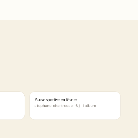
Pause sportive en février
stephane-chartreuse
· 6 j
· 1 album