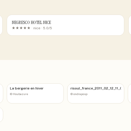
NEGRESCO HOTEL NICE
★★★★★ ·
nice
· 5.0/5
La bergerie en hiver
risoul_france_2011_02_12_11_03_19
©
Houbazure
©
ondraposp
_57_41_12