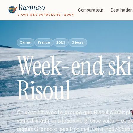
Vacanceo
Comparateur
Destination
L'AVIS DES VOYAGEURS · 2004
Carnet
France
2023
3
jours
Week-end ski 
Risoul
On s'est dit avec le groupe que Risoul c'était pl
samedi matin on a loué une grosse voiture et c'e
depuis Grenoble, pas trop mal. On a trouvé des