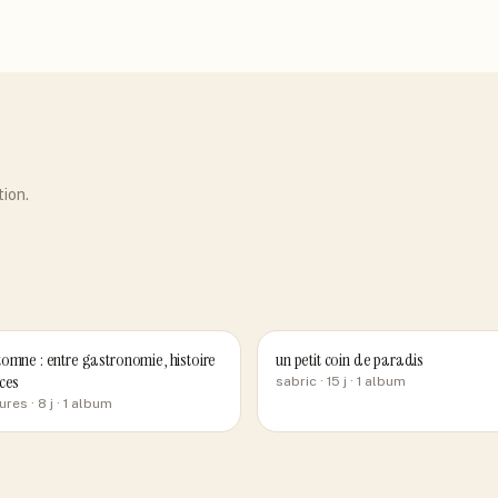
tion.
omne : entre gastronomie, histoire
un petit coin de paradis
ces
sabric
· 15 j
· 1 album
ures
· 8 j
· 1 album