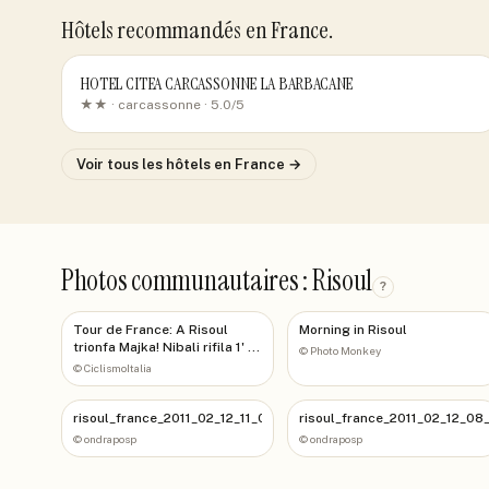
Hôtels recommandés
en France
.
HOTEL CITEA CARCASSONNE LA BARBACANE
★★ ·
carcassonne
· 5.0/5
Voir tous les hôtels
en France
→
Photos communautaires : Risoul
?
Tour de France: A Risoul
Morning in Risoul
trionfa Majka! Nibali rifila 1' a
©
Photo Monkey
Valverde!!
©
CiclismoItalia
risoul_france_2011_02_12_11_09_42_536
risoul_france_2011_02_12_08
©
ondraposp
©
ondraposp