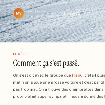
marc-savoie
3
4
/5
MS
jours
Publié le
9 septembre 2023
LE RÉCIT
Comment ça s'est passé.
On s'est dit avec le groupe que 
Risoul
 c'était plu
matin on a loué une grosse voiture et c'est parti
pas trop mal. On a trouvé des chambrettes dans 
proprio était super sympa et il nous a donné des 