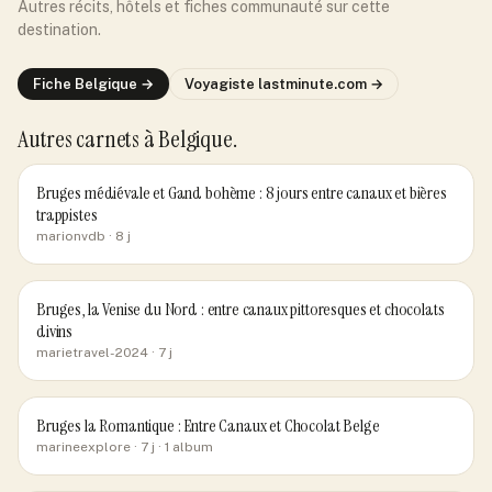
Autres récits, hôtels et fiches communauté sur cette
destination.
Fiche
Belgique
→
Voyagiste
lastminute.com
→
Autres carnets
à Belgique
.
Bruges médiévale et Gand bohème : 8 jours entre canaux et bières
trappistes
marionvdb
· 8 j
Bruges, la Venise du Nord : entre canaux pittoresques et chocolats
divins
marietravel-2024
· 7 j
Bruges la Romantique : Entre Canaux et Chocolat Belge
marineexplore
· 7 j
· 1 album