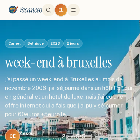
Vacanceo
EL
Carnet
Belgique
2023
2
jours
week-end à bruxelles
j'ai passé un week-end à Bruxelles au mois de
novembre 2006 ,j'ai séjourné dans un hôtel 5* qui
en général et un hôtel de luxe mais j'ai eu une
offre internet qui a fais que j'ai pu y séjourner
pour 60euros +5euro le…
cesou
2
5
/5
CE
jours
Publié le
16 juillet 2023