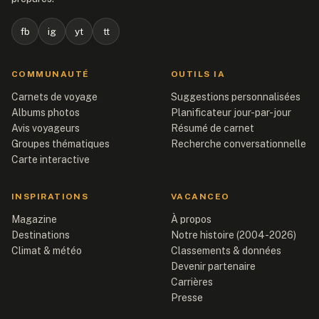
fb
ig
yt
tt
COMMUNAUTÉ
OUTILS IA
Carnets de voyage
Suggestions personnalisées
Albums photos
Planificateur jour-par-jour
Avis voyageurs
Résumé de carnet
Groupes thématiques
Recherche conversationnelle
Carte interactive
INSPIRATIONS
VACANCEO
Magazine
À propos
Destinations
Notre histoire (2004-2026)
Climat & météo
Classements & données
Devenir partenaire
Carrières
Presse