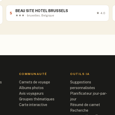
BEAU SITE HOTEL BRUSSELS
5
★
4.0
★★★ · bruxelles, Belgique
COMMUNAUTÉ
OUTILS IA
is
Carnets de voyage
Suggestions
Albums photos
personnalisées
Avis voyageurs
Planificateur jour-par-
Groupes thématiques
jour
Carte interactive
Résumé de carnet
Recherche