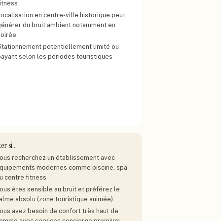
itness
ocalisation en centre-ville historique peut
générer du bruit ambient notamment en
soirée
Stationnement potentiellement limité ou
payant selon les périodes touristiques
ter si…
ous recherchez un établissement avec
quipements modernes comme piscine, spa
u centre fitness
ous êtes sensible au bruit et préférez le
alme absolu (zone touristique animée)
ous avez besoin de confort très haut de
amme avec services concierge premium