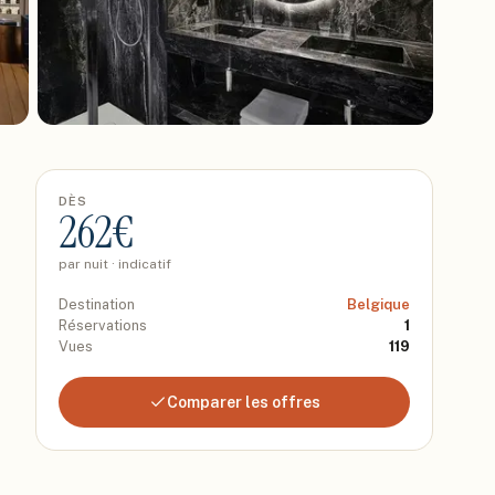
DÈS
262
€
par nuit · indicatif
Destination
Belgique
Réservations
1
Vues
119
Comparer les offres