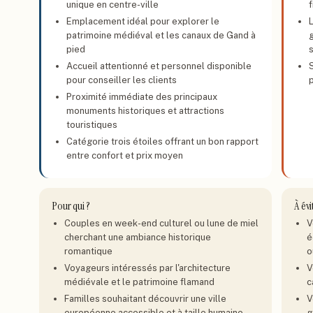
unique en centre-ville
f
Emplacement idéal pour explorer le
L
patrimoine médiéval et les canaux de Gand à
pied
Accueil attentionné et personnel disponible
pour conseiller les clients
Proximité immédiate des principaux
monuments historiques et attractions
touristiques
Catégorie trois étoiles offrant un bon rapport
entre confort et prix moyen
Pour qui ?
À évi
Couples en week-end culturel ou lune de miel
V
cherchant une ambiance historique
é
romantique
o
Voyageurs intéressés par l'architecture
V
médiévale et le patrimoine flamand
c
Familles souhaitant découvrir une ville
V
européenne accessible et à taille humaine
g