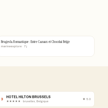
Bruges la Romantique : Entre Canaux et Chocolat Belge
marineexplore
· 7 j
HOTEL HILTON BRUSSELS
3
★
5.0
★★★★★ · bruxelles, Belgique