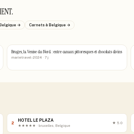
HENT
.
Belgique
→
Carnets
à Belgique
→
Bruges, la Venise du Nord : entre canaux pittoresques et chocolats divins
marietravel-2024
· 7 j
HOTEL LE PLAZA
2
★
5.0
★★★★★ · bruxelles, Belgique