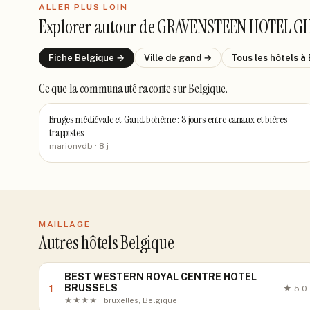
ALLER PLUS LOIN
Explorer autour de
GRAVENSTEEN HOTEL G
Fiche
Belgique
→
Ville de
gand
→
Tous les hôtels
à 
Ce que la communauté raconte
sur Belgique
.
Bruges médiévale et Gand bohème : 8 jours entre canaux et bières
trappistes
marionvdb
· 8 j
MAILLAGE
Autres hôtels Belgique
BEST WESTERN ROYAL CENTRE HOTEL
BRUSSELS
1
★
5.0
★★★★ · bruxelles, Belgique