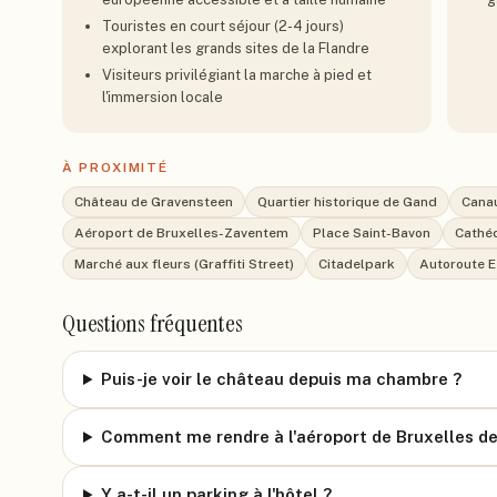
Touristes en court séjour (2-4 jours)
explorant les grands sites de la Flandre
Visiteurs privilégiant la marche à pied et
l'immersion locale
À PROXIMITÉ
Château de Gravensteen
Quartier historique de Gand
Cana
Aéroport de Bruxelles-Zaventem
Place Saint-Bavon
Cathéd
Marché aux fleurs (Graffiti Street)
Citadelpark
Autoroute E
Questions fréquentes
Puis-je voir le château depuis ma chambre ?
Comment me rendre à l'aéroport de Bruxelles dep
Y a-t-il un parking à l'hôtel ?