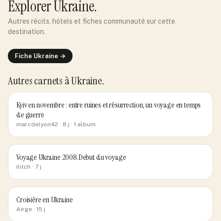
Explorer
Ukraine
.
Autres récits, hôtels et fiches communauté sur cette
destination.
Fiche
Ukraine
→
Autres carnets
à Ukraine
.
Kyiv en novembre : entre ruines et résurrection, un voyage en temps
de guerre
marcdelyon42
· 8 j
· 1 album
Voyage Ukraine 2008.Debut du voyage
ilitch
· 7 j
Croisiére en Ukraine
Airge
· 15 j