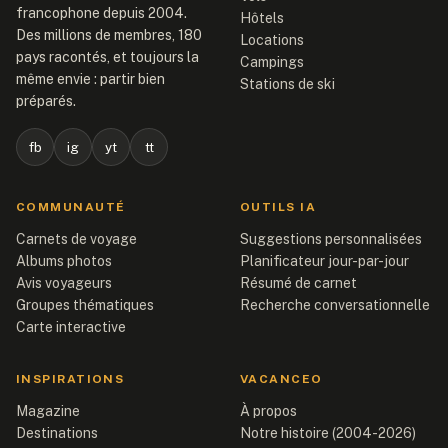
francophone depuis 2004.
Hôtels
Des millions de membres, 180
Locations
pays racontés, et toujours la
Campings
même envie : partir bien
Stations de ski
préparés.
fb
ig
yt
tt
COMMUNAUTÉ
OUTILS IA
Carnets de voyage
Suggestions personnalisées
Albums photos
Planificateur jour-par-jour
Avis voyageurs
Résumé de carnet
Groupes thématiques
Recherche conversationnelle
Carte interactive
INSPIRATIONS
VACANCEO
Magazine
À propos
Destinations
Notre histoire (2004-2026)