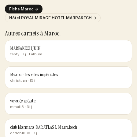
Fiche
Maroc
→
Hôtel
ROYAL MIRAGE HOTEL MARRAKECH
→
Autres carnets
à Maroc
.
MARRAKECH JUIN
fanfy
· 7 j
· 1 album
Maroc - les villes impériales
christtian
· 15 j
voyage agadir
mmel13
· 31 j
club Marmara DAR ATLAS à Marrakech
dede51000
· 7 j