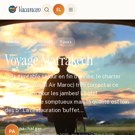
Vacanceo
EL
Carnet
Maroc
2025
7
jours
Voyage Marrakech
Trés agréable séjour en fin d'année, le charter
Blue Atlas (Royal Air Maroc) trés correct si ce
n'est la place pour les jambes! L'hotel
agréable,cadre somptueux mais la qualité est loin
des 5*.La restauration 'buffet…
pachalger
PA
Publié le
29 décembre 2025
·
mis à jour le
21 mai 2026