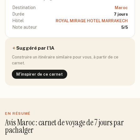
Destination
Maroc
Durée
7
jours
Hôtel
ROYAL MIRAGE HOTEL MARRAKECH
Note auteur
5
/5
Suggéré par l'IA
Construire un itinéraire similaire pour vous, à partir de ce
carnet.
M'inspirer de ce carnet
EN RÉSUMÉ
Avis
Maroc
: carnet de voyage de
7
jour
s
par
pachalger