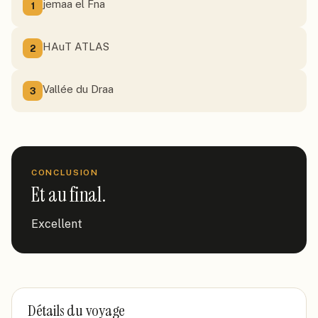
jemaa el Fna
1
HAuT ATLAS
2
Vallée du Draa
3
CONCLUSION
Et au final.
Excellent
Détails du voyage