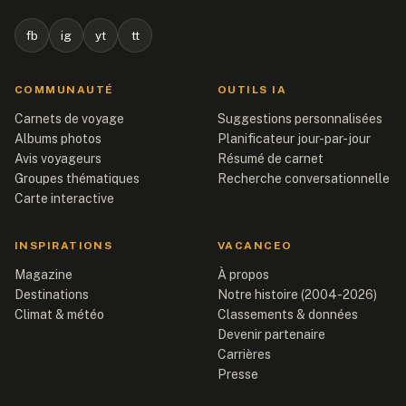
fb
ig
yt
tt
COMMUNAUTÉ
OUTILS IA
Carnets de voyage
Suggestions personnalisées
Albums photos
Planificateur jour-par-jour
Avis voyageurs
Résumé de carnet
Groupes thématiques
Recherche conversationnelle
Carte interactive
INSPIRATIONS
VACANCEO
Magazine
À propos
Destinations
Notre histoire (2004-2026)
Climat & météo
Classements & données
Devenir partenaire
Carrières
Presse