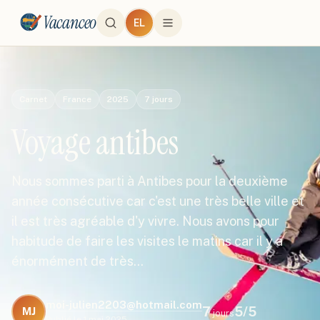
Vacanceo
EL
Carnet
France
2025
7
jours
Voyage antibes
Nous sommes parti à Antibes pour la deuxième
année consécutive car c'est une très belle ville et
il est très agréable d'y vivre. Nous avons pour
habitude de faire les visites le matins car il y a
énormément de très…
moi-julien2203@hotmail.com
7
5
/5
MJ
jours
Publié le
1 mai 2025