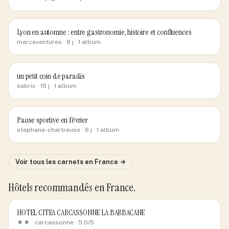
Lyon en automne : entre gastronomie, histoire et confluences
marcaventures
· 8 j
· 1 album
un petit coin de paradis
sabric
· 15 j
· 1 album
Pause sportive en février
stephane-chartreuse
· 6 j
· 1 album
Voir tous les carnets
en France
→
Hôtels recommandés
en France
.
HOTEL CITEA CARCASSONNE LA BARBACANE
★★ ·
carcassonne
· 5.0/5