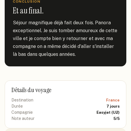
CONCLUSION
Et au final.
Séjour magnifique déjà fait deux fois. Panora 
exceptionnel. Je suis tomber amoureux de cette 
ville et je compte bien y retourner et avec ma 
compagne on a même décidé d'aller s'installer 
là bas dans quelques années.
Détails du voyage
Destination
France
Durée
7
jours
Compagnie
Easyjet
(U2)
Note auteur
5
/5