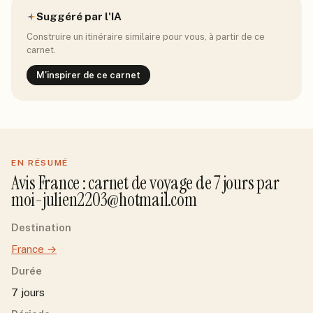
Suggéré par l'IA
Construire un itinéraire similaire pour vous, à partir de ce
carnet.
M'inspirer de ce carnet
EN RÉSUMÉ
Avis
France
: carnet de voyage de
7
jour
s
par
moi-julien2203@hotmail.com
Destination
France
→
Durée
7 jours