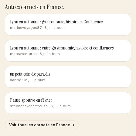
Autres carnets
en France
.
Lyon en automne : gastronomie, histoire et Confluence
marinevoyages87
· 8 j
· 1 album
Lyon en automne : entre gastronomie, histoire et confluences
marcaventures
· 8 j
· 1 album
un petit coin de paradis
sabric
· 15 j
· 1 album
Pause sportive en février
stephane-chartreuse
· 6 j
· 1 album
Voir tous les carnets
en France
→