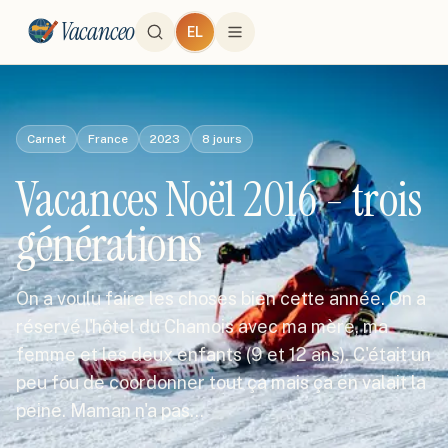
Vacanceo
EL
Carnet
France
2023
8
jours
Vacances Noël 2016 - trois
générations
On a voulu faire les choses bien cette année. On a
réservé l'hôtel du Chamois avec ma mère, ma
femme et les deux enfants (9 et 12 ans). C'était un
peu fou de coordonner tout ça mais ça en valait la
peine. Maman n'a pas…