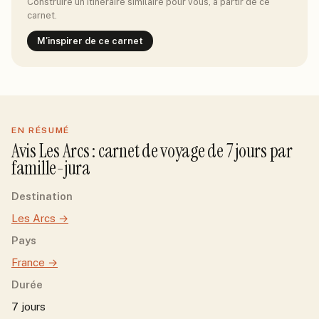
Construire un itinéraire similaire pour vous, à partir de ce
carnet.
M'inspirer de ce carnet
EN RÉSUMÉ
Avis
Les Arcs
: carnet de voyage de
7
jour
s
par
famille-jura
Destination
Les Arcs
→
Pays
France
→
Durée
7 jours