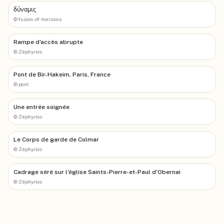
δύναμις
©
fusion-of-horizons
Rampe d'accès abrupte
©
Zéphyrios
Pont de Bir-Hakeim, Paris, France
©
pom'.
Une entrée soignée
©
Zéphyrios
Le Corps de garde de Colmar
©
Zéphyrios
Cadrage séré sur l'église Saints-Pierre-et-Paul d'Obernai
©
Zéphyrios