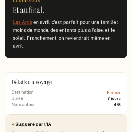
CONCLUSION
Et au final.
Les Arcs
 en avril, c'est parfait pour une famille : 
moins de monde, des enfants plus à l'aise, et le 
soleil. Franchement, on reviendrait même en 
avril.
Détails du voyage
Destination
France
Durée
7
jours
Note auteur
4
/5
Suggéré par l'IA