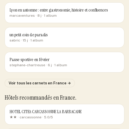
Lyon en automne : entre gastronomie, histoire et confluences
marcaventures
· 8 j
· 1 album
un petit coin de paradis
sabric
· 15 j
· 1 album
Pause sportive en février
stephane-chartreuse
· 6 j
· 1 album
Voir tous les carnets
en France
→
Hôtels recommandés
en France
.
HOTEL CITEA CARCASSONNE LA BARBACANE
★★ ·
carcassonne
· 5.0/5