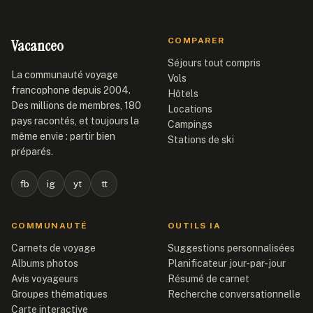
Vacanceo
COMPARER
Séjours tout compris
La communauté voyage
Vols
francophone depuis 2004.
Hôtels
Des millions de membres, 180
Locations
pays racontés, et toujours la
Campings
même envie : partir bien
Stations de ski
préparés.
fb
ig
yt
tt
COMMUNAUTÉ
OUTILS IA
Carnets de voyage
Suggestions personnalisées
Albums photos
Planificateur jour-par-jour
Avis voyageurs
Résumé de carnet
Groupes thématiques
Recherche conversationnelle
Carte interactive