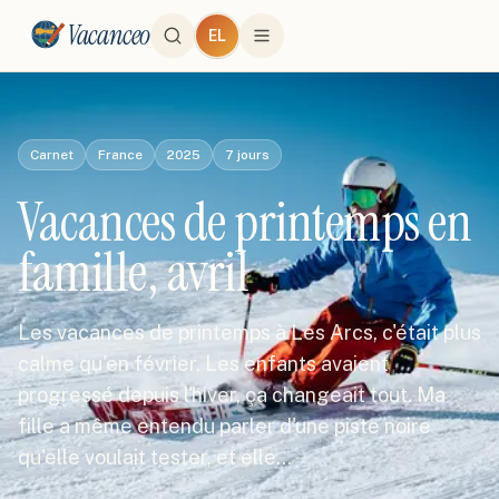
Vacanceo
EL
Carnet
France
2025
7
jours
Vacances de printemps en
famille, avril
Les vacances de printemps à Les Arcs, c'était plus
calme qu'en février. Les enfants avaient
progressé depuis l'hiver, ça changeait tout. Ma
fille a même entendu parler d'une piste noire
qu'elle voulait tester, et elle…