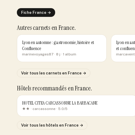
Fiche
France
→
Autres carnets
en France
.
Lyon en automne : gastronomie, histoire et
Lyon en aut
Confluence
et confluen
marinevoyages87
· 8 j
· 1 album
marcavent
Voir tous les carnets
en France
→
Hôtels recommandés
en France
.
HOTEL CITEA CARCASSONNE LA BARBACANE
★★ ·
carcassonne
· 5.0/5
Voir tous les hôtels
en France
→