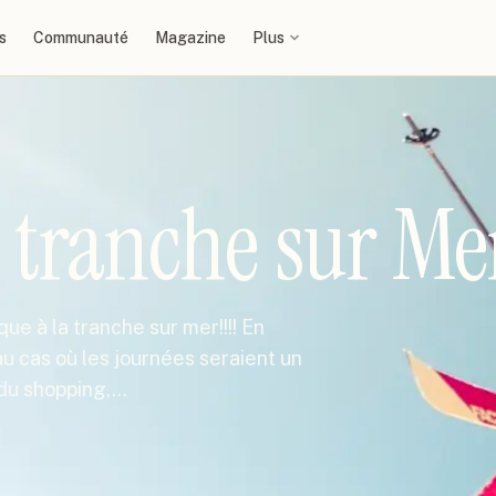
s
Communauté
Magazine
Plus
 tranche sur Me
e à la tranche sur mer!!!! En
au cas où les journées seraient un
e du shopping,…