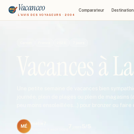
Vacanceo
Comparateur
Destination
L'AVIS DES VOYAGEURS · 2004
Carnet
France
2024
7
jours
Vacances à La
Une petite semaine de vacances bien sympathiqu
journée, plein de plages ou plein de magasins (
peu moins ensoleillées...) pour bronzer ou fair
mélie7
7
5
/5
MÉ
jours
Publié le
3 août 2024