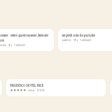
omne : entre gastronomie, histoire
un petit coin de paradis
ces
sabric
· 15 j
· 1 album
ures
· 8 j
· 1 album
NEGRESCO HOTEL NICE
★★★★★ ·
nice
· 5.0/5