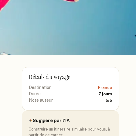
Détails du voyage
Destination
France
Durée
7
jours
Note auteur
5
/5
Suggéré par l'IA
Construire un itinéraire similaire pour vous, à
partir de ce carnet.