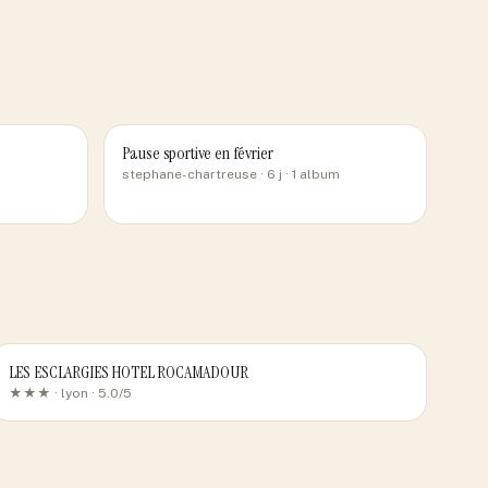
Pause sportive en février
stephane-chartreuse
· 6 j
· 1 album
LES ESCLARGIES HOTEL ROCAMADOUR
★★★ ·
lyon
· 5.0/5