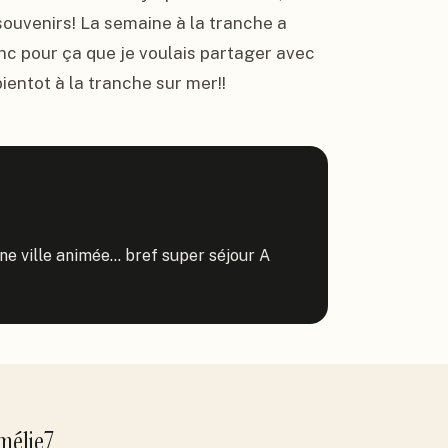
ouvenirs! La semaine à la tranche a 
nc pour ça que je voulais partager avec 
bientot à la tranche sur mer!!
ne ville animée... bref super séjour A 
mélie7