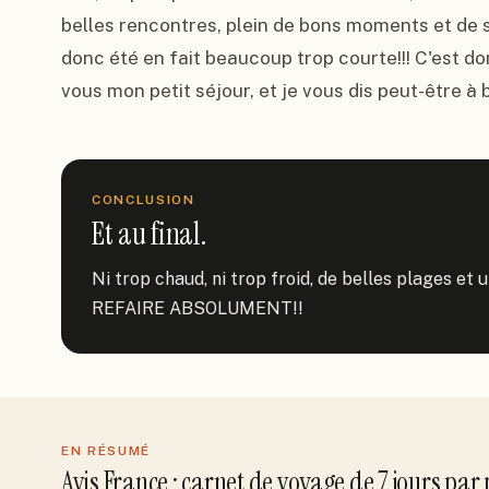
belles rencontres, plein de bons moments et de s
donc été en fait beaucoup trop courte!!! C'est do
vous mon petit séjour, et je vous dis peut-être à 
CONCLUSION
Et au final.
Ni trop chaud, ni trop froid, de belles plages et u
REFAIRE ABSOLUMENT!!
EN RÉSUMÉ
Avis
France
: carnet de voyage de
7
jour
s
par