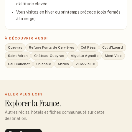
d'altitude élevée
Vous visitez en hiver ou printemps précoce (cols fermés
à la neige)
À DÉCOUVRIR AUSSI
Queyras
Refuge Fonts de Cervières
Col Péas
Col d'Izoard
Saint-Véran
Château-Queyras
Aiguille Agnelle
Mont Viso
Col Blanchet
Chianale
Abriès
Ville-Vieille
ALLER PLUS LOIN
Explorer
la France
.
Autres récits, hôtels et fiches communauté sur cette
destination.