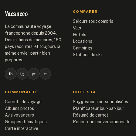
Vacanceo
COMPARER
Séjours tout compris
La communauté voyage
Vols
francophone depuis 2004.
Hôtels
Des millions de membres, 180
Locations
pays racontés, et toujours la
Campings
même envie : partir bien
Stations de ski
préparés.
fb
ig
yt
tt
COMMUNAUTÉ
OUTILS IA
Carnets de voyage
Suggestions personnalisées
Albums photos
Planificateur jour-par-jour
Avis voyageurs
Résumé de carnet
Groupes thématiques
Recherche conversationnelle
Carte interactive