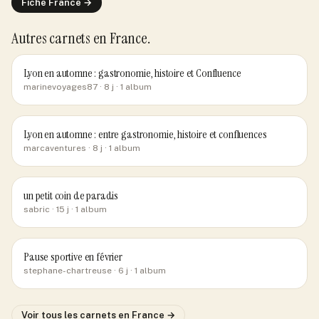
Fiche
France
→
Autres carnets
en France
.
Lyon en automne : gastronomie, histoire et Confluence
marinevoyages87
· 8 j
· 1 album
Lyon en automne : entre gastronomie, histoire et confluences
marcaventures
· 8 j
· 1 album
un petit coin de paradis
sabric
· 15 j
· 1 album
Pause sportive en février
stephane-chartreuse
· 6 j
· 1 album
Voir tous les carnets
en France
→