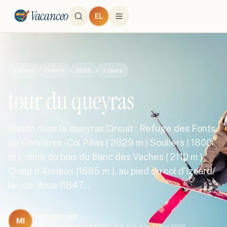
Vacanceo
EL
Carnet
France
2025
7
jours
tour du queyras
Rando dans le queyras Circuit : Refuge des Fonts
de Cervières -Col Péas ( 2629 m ) Souliers ( 1800
m )/ cime du bois du Banc des Vaches ( 2110 m )
Chalp d'Arvieux (1685 m ), au pied du col d'Izoard/
lac de Roue (1847…
mimepinson
MI
Publié le
29 octobre 2025
·
mis à jour le
21 mai 2026