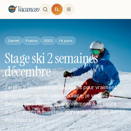
Vacanceo
EL
Carnet
France
2023
14
jours
Stage ski 2 semaines -
décembre
J'ai pris 2 semaines de vacances pour vraiment
progresser. J'etais intermédiaire, je voulais
devenir bon. J'ai pris un abonnement à 10 cours
d'1h30 avec un moniteur qui s'appelle Ludo, il était
excellent et tres…