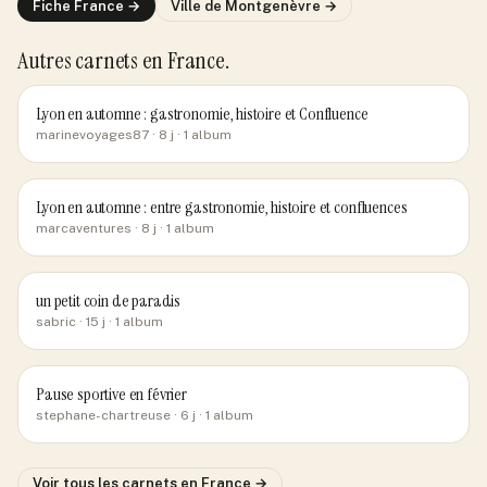
Fiche
France
→
Ville de
Montgenèvre
→
Autres carnets
en France
.
Lyon en automne : gastronomie, histoire et Confluence
marinevoyages87
· 8 j
· 1 album
Lyon en automne : entre gastronomie, histoire et confluences
marcaventures
· 8 j
· 1 album
un petit coin de paradis
sabric
· 15 j
· 1 album
Pause sportive en février
stephane-chartreuse
· 6 j
· 1 album
Voir tous les carnets
en France
→