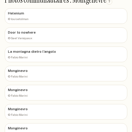
Photos communautaires : Montgenèvre
?
Helenium
©
louisetolman
Door to nowhere
©
Gael Varoquaux
La montagna dietro l'angolo
©
Fabio Marini
Monginevro
©
Fabio Marini
Monginevro
©
Fabio Marini
Monginevro
©
Fabio Marini
Monginevro