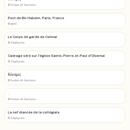
©
fusion-of-horizons
Pont de Bir-Hakeim, Paris, France
©
pom'.
Le Corps de garde de Colmar
©
Zéphyrios
Cadrage séré sur l'église Saints-Pierre-et-Paul d'Obernai
©
Zéphyrios
δύναμις
©
fusion-of-horizons
.
©
fusion-of-horizons
La nef élancée de la collégiale
©
Zéphyrios