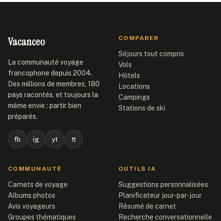
Vacanceo
COMPARER
Séjours tout compris
La communauté voyage
Vols
francophone depuis 2004.
Hôtels
Des millions de membres, 180
Locations
pays racontés, et toujours la
Campings
même envie : partir bien
Stations de ski
préparés.
fb
ig
yt
tt
COMMUNAUTÉ
OUTILS IA
Carnets de voyage
Suggestions personnalisées
Albums photos
Planificateur jour-par-jour
Avis voyageurs
Résumé de carnet
Groupes thématiques
Recherche conversationnelle