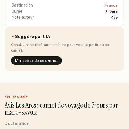
Destination
France
Durée
7
jours
Note auteur
4
/5
Suggéré par l'IA
Construire un itinéraire similaire pour vous, à partir de ce
carnet.
M'inspirer de ce carnet
EN RÉSUMÉ
Avis
Les Arcs
: carnet de voyage de
7
jour
s
par
marc-savoie
Destination