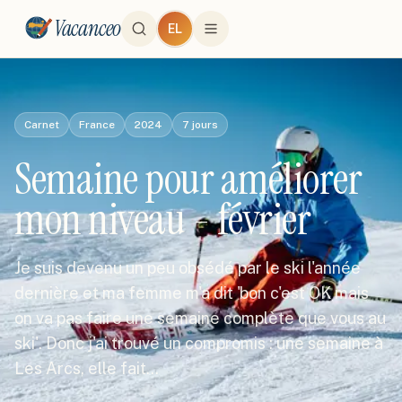
Vacanceo
EL
Carnet
France
2024
7
jours
Semaine pour améliorer
mon niveau - février
Je suis devenu un peu obsédé par le ski l'année
dernière et ma femme m'a dit 'bon c'est OK mais
on va pas faire une semaine complète que vous au
ski'. Donc j'ai trouvé un compromis : une semaine à
Les Arcs, elle fait…