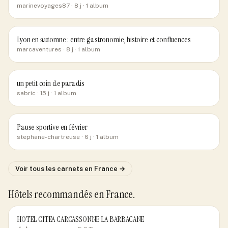
marinevoyages87
· 8 j
· 1 album
Lyon en automne : entre gastronomie, histoire et confluences
marcaventures
· 8 j
· 1 album
un petit coin de paradis
sabric
· 15 j
· 1 album
Pause sportive en février
stephane-chartreuse
· 6 j
· 1 album
Voir tous les carnets
en France
→
Hôtels recommandés
en France
.
HOTEL CITEA CARCASSONNE LA BARBACANE