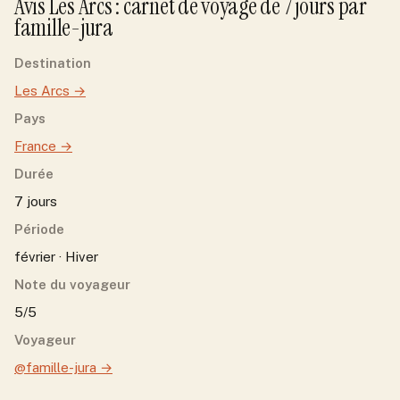
Avis
Les Arcs
: carnet de voyage de
7
jour
s
par
famille-jura
Destination
Les Arcs
→
Pays
France
→
Durée
7 jours
Période
février · Hiver
Note du voyageur
5/5
Voyageur
@famille-jura
→