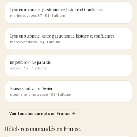
Lyon en automne : gastronomie, histoire et Confluence
marinevoyages87
· 8 j
· 1 album
Lyon en automne : entre gastronomie, histoire et confluences
marcaventures
· 8 j
· 1 album
un petit coin de paradis
sabric
· 15 j
· 1 album
Pause sportive en février
stephane-chartreuse
· 6 j
· 1 album
Voir tous les carnets
en France
→
Hôtels recommandés
en France
.