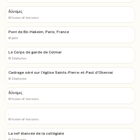
δύναμις
©
fusion-of-horizons
Pont de Bir-Hakeim, Paris, France
©
pom'.
Le Corps de garde de Colmar
©
Zéphyrios
Cadrage séré sur l'église Saints-Pierre-et-Paul d'Obernai
©
Zéphyrios
δύναμις
©
fusion-of-horizons
.
©
fusion-of-horizons
La nef élancée de la collégiale
©
Zéphyrios