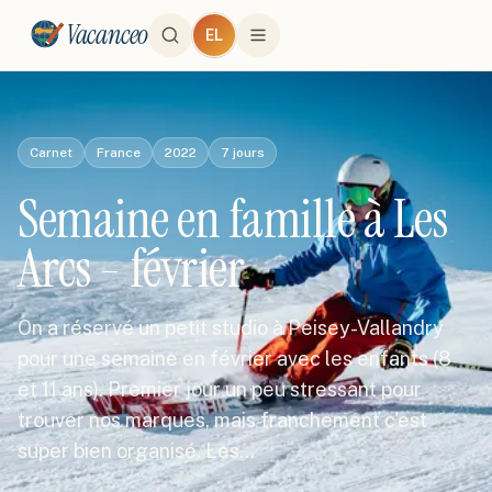
Vacanceo
EL
Carnet
France
2022
7
jours
Semaine en famille à Les
Arcs - février
On a réservé un petit studio à Peisey-Vallandry
pour une semaine en février avec les enfants (8
et 11 ans). Premier jour un peu stressant pour
trouver nos marques, mais franchement c'est
super bien organisé. Les…