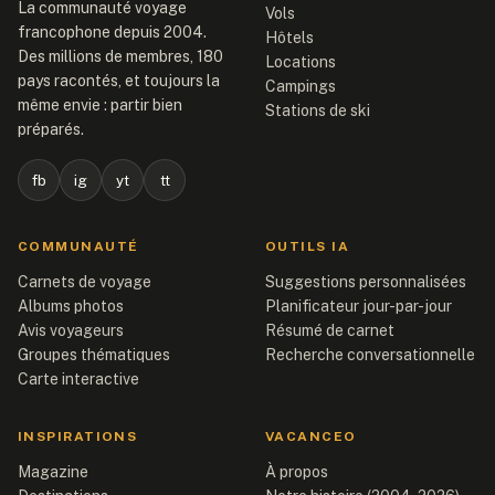
La communauté voyage
Vols
francophone depuis 2004.
Hôtels
Des millions de membres, 180
Locations
pays racontés, et toujours la
Campings
même envie : partir bien
Stations de ski
préparés.
fb
ig
yt
tt
COMMUNAUTÉ
OUTILS IA
Carnets de voyage
Suggestions personnalisées
Albums photos
Planificateur jour-par-jour
Avis voyageurs
Résumé de carnet
Groupes thématiques
Recherche conversationnelle
Carte interactive
INSPIRATIONS
VACANCEO
Magazine
À propos