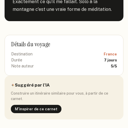
Exactement ce qu'il me fallait. Solo à la 
montagne c'est une vraie forme de méditation.
Détails du voyage
Destination
France
Durée
7
jours
Note auteur
5
/5
Suggéré par l'IA
Construire un itinéraire similaire pour vous, à partir de ce
carnet.
M'inspirer de ce carnet