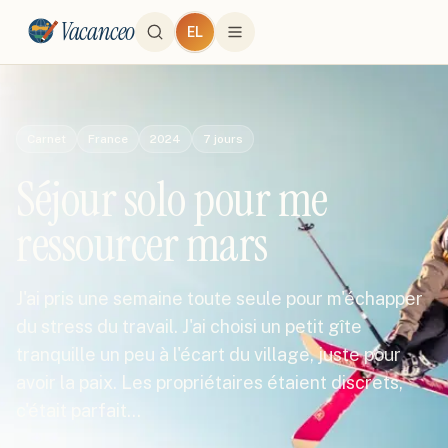
Vacanceo
EL
Carnet
France
2024
7
jours
Séjour solo pour me
ressourcer mars
J'ai pris une semaine toute seule pour m'échapper
du stress du travail. J'ai choisi un petit gîte
tranquille un peu à l'écart du village, juste pour
avoir la paix. Les propriétaires étaient discrets,
c'était parfait…