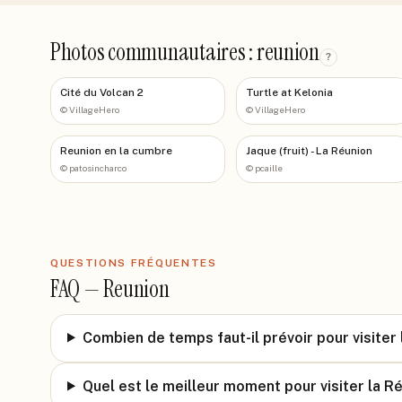
Photos communautaires : reunion
?
Cité du Volcan 2
Turtle at Kelonia
©
VillageHero
©
VillageHero
Reunion en la cumbre
Jaque (fruit) - La Réunion
©
patosincharco
©
pcaille
QUESTIONS FRÉQUENTES
FAQ —
Reunion
Combien de temps faut-il prévoir pour visiter 
Quel est le meilleur moment pour visiter la R