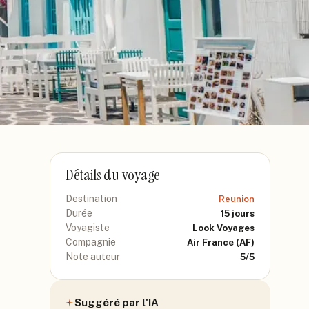
Détails du voyage
Destination
Reunion
Durée
15
jours
Voyagiste
Look Voyages
Compagnie
Air France
(AF)
Note auteur
5
/5
Suggéré par l'IA