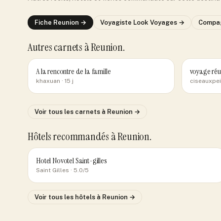
Fiche
Reunion
→
Voyagiste
Look Voyages
→
Compa
Autres carnets
à Reunion
.
A la rencontre de la famille
voyage réun
khaxuan
· 15 j
ciseauxpe
Voir tous les carnets
à Reunion
→
Hôtels recommandés
à Reunion
.
Hotel Novotel Saint-gilles
Saint Gilles
· 5.0/5
Voir tous les hôtels
à Reunion
→