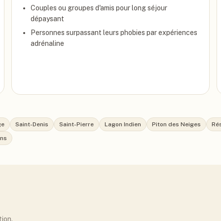
Couples ou groupes d'amis pour long séjour
dépaysant
Personnes surpassant leurs phobies par expériences
adrénaline
ge
Saint-Denis
Saint-Pierre
Lagon Indien
Piton des Neiges
Rés
ins
tion.