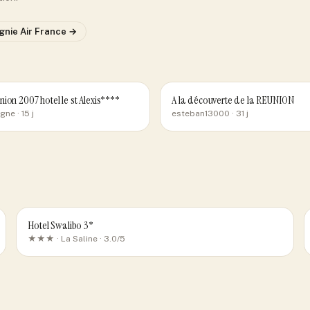
gnie
Air France
→
ion 2007 hotel le st Alexis****
A la découverte de la REUNION
igne
· 15 j
esteban13000
· 31 j
Hotel Swalibo 3*
★★★ ·
La Saline
· 3.0/5