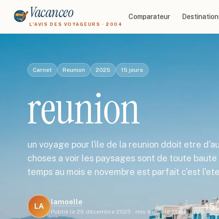
Vacanceo
Comparateur
Destination
L'AVIS DES VOYAGEURS · 2004
Carnet
Reunion
2025
15
jours
reunion
un voyage pour l'ile de la reunion ddoit etre d'au
choses a voir les paysages sont de toute baute 
temps au mois e novembre est parfait c'est l'e
lamoelle
15
LA
j
Publié le
26 décembre 2025
·
mis à jour le
21 mai 2026