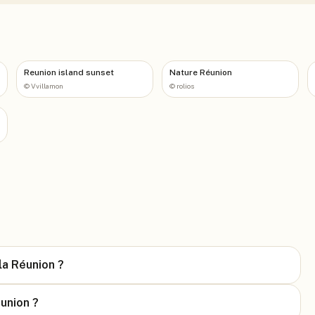
Reunion island sunset
Nature Réunion
©
Vvillamon
©
rolios
la Réunion ?
éunion ?