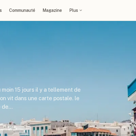
s
Communauté
Magazine
Plus
 moin 15 jours il y a tellement de
on vit dans une carte postale. le
te de…
5
/5
ours