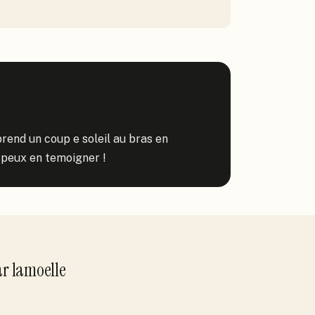
rend un coup e soleil au bras en 
e peux en temoigner !
ar
lamoelle