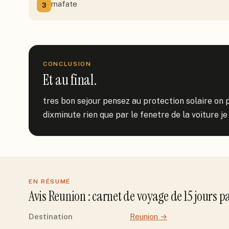
mafate
3
CONCLUSION
Et au final.
tres bon sejour pensez au protection solaire on p
dixminute rien que par le fenetre de la voiture j
EN RÉSUMÉ
Avis
Reunion
: carnet de voyage de
15
jour
s
p
Destination
Reunion
→