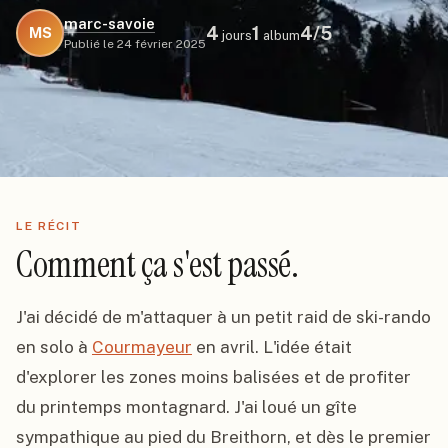
marc-savoie
4
1
4
/5
MS
jours
album
Publié le
24 février 2025
LE RÉCIT
Comment ça s'est passé.
J'ai décidé de m'attaquer à un petit raid de ski-rando 
en solo à 
Courmayeur
 en avril. L'idée était 
d'explorer les zones moins balisées et de profiter 
du printemps montagnard. J'ai loué un gîte 
sympathique au pied du Breithorn, et dès le premier 