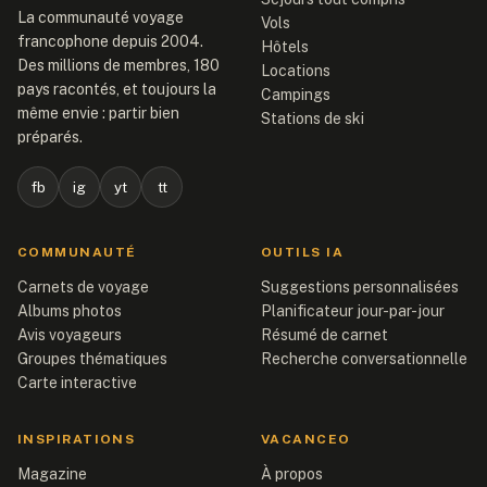
La communauté voyage
Vols
francophone depuis 2004.
Hôtels
Des millions de membres, 180
Locations
pays racontés, et toujours la
Campings
même envie : partir bien
Stations de ski
préparés.
fb
ig
yt
tt
COMMUNAUTÉ
OUTILS IA
Carnets de voyage
Suggestions personnalisées
Albums photos
Planificateur jour-par-jour
Avis voyageurs
Résumé de carnet
Groupes thématiques
Recherche conversationnelle
Carte interactive
INSPIRATIONS
VACANCEO
Magazine
À propos