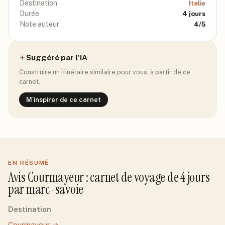
Destination
Italie
Durée
4
jours
Note auteur
4
/5
Suggéré par l'IA
Construire un itinéraire similaire pour vous, à partir de ce
carnet.
M'inspirer de ce carnet
EN RÉSUMÉ
Avis
Courmayeur
: carnet de voyage de
4
jour
s
par
marc-savoie
Destination
Courmayeur
→