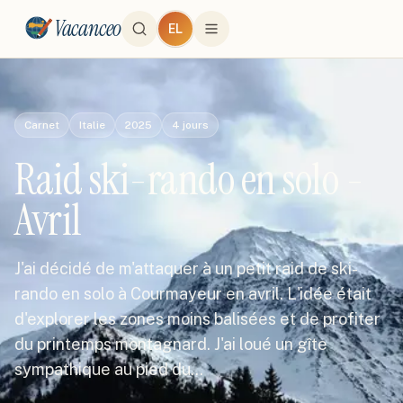
Vacanceo
EL
Carnet
Italie
2025
4
jours
Raid ski-rando en solo -
Avril
J'ai décidé de m'attaquer à un petit raid de ski-
rando en solo à Courmayeur en avril. L'idée était
d'explorer les zones moins balisées et de profiter
du printemps montagnard. J'ai loué un gîte
sympathique au pied du…