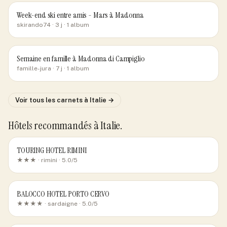
Week-end ski entre amis - Mars à Madonna
skirando74
· 3 j
· 1 album
Semaine en famille à Madonna di Campiglio
famille-jura
· 7 j
· 1 album
Voir tous les carnets
à Italie
→
Hôtels recommandés
à Italie
.
TOURING HOTEL RIMINI
★★★ ·
rimini
· 5.0/5
BALOCCO HOTEL PORTO CERVO
★★★★ ·
sardaigne
· 5.0/5