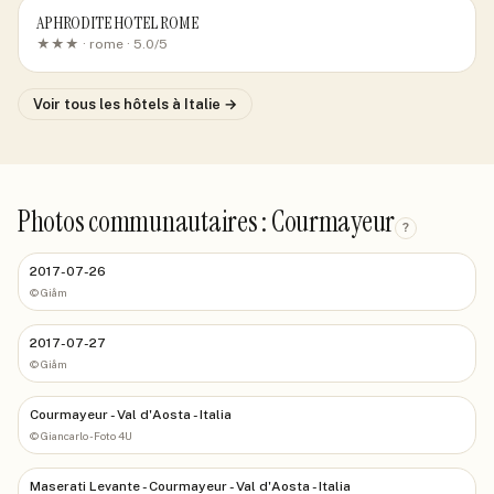
APHRODITE HOTEL ROME
★★★ ·
rome
· 5.0/5
Voir tous les hôtels
à Italie
→
Photos communautaires : Courmayeur
?
2017-07-26
©
Giåm
2017-07-27
©
Giåm
Courmayeur - Val d'Aosta - Italia
©
Giancarlo - Foto 4U
Maserati Levante - Courmayeur - Val d'Aosta - Italia