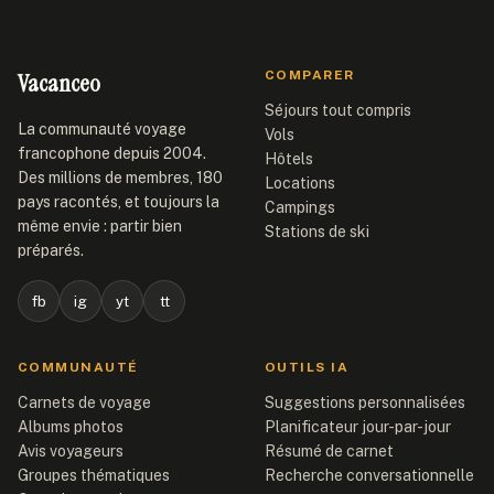
Vacanceo
COMPARER
Séjours tout compris
La communauté voyage
Vols
francophone depuis 2004.
Hôtels
Des millions de membres, 180
Locations
pays racontés, et toujours la
Campings
même envie : partir bien
Stations de ski
préparés.
fb
ig
yt
tt
COMMUNAUTÉ
OUTILS IA
Carnets de voyage
Suggestions personnalisées
Albums photos
Planificateur jour-par-jour
Avis voyageurs
Résumé de carnet
Groupes thématiques
Recherche conversationnelle