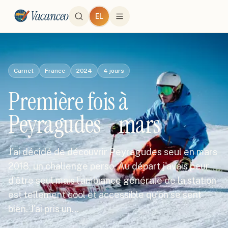
Vacanceo
EL
Carnet
France
2024
4
jours
Première fois à
Peyragudes - mars
J'ai décidé de découvrir Peyragudes seul en mars
2018, un challenge perso. Au départ j'avais peur
d'être seul mais l'ambiance générale de la station
est tellement cool et accessible qu'on se sent
bien. J'ai pris un…