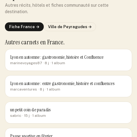
Autres récits, hôtels et fiches communauté sur cette
destination.
Fiche
France
→
Ville de
Peyragudes
→
Autres carnets
en France
.
Lyon en automne : gastronomie, histoire et Confluence
marinevoyages87
· 8 j
· 1 album
Lyon en automne : entre gastronomie, histoire et confluences
marcaventures
· 8 j
· 1 album
un petit coin de paradis
sabric
· 15 j
· 1 album
Pause sportive en février