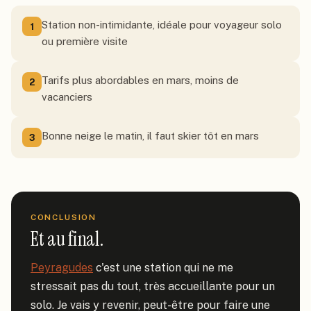
Station non-intimidante, idéale pour voyageur solo
1
ou première visite
Tarifs plus abordables en mars, moins de
2
vacanciers
Bonne neige le matin, il faut skier tôt en mars
3
CONCLUSION
Et au final.
Peyragudes
 c'est une station qui ne me 
stressait pas du tout, très accueillante pour un 
solo. Je vais y revenir, peut-être pour faire une 