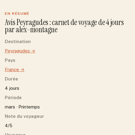
EN RÉSUMÉ
Avis
Peyragudes
: carnet de voyage de
4
jour
s
par
alex-montagne
Destination
Peyragudes
→
Pays
France
→
Durée
4 jours
Période
mars · Printemps
Note du voyageur
4/5
Voyageur