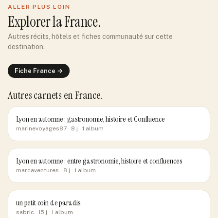
ALLER PLUS LOIN
Explorer
la France
.
Autres récits, hôtels et fiches communauté sur cette
destination.
Fiche
France
→
Autres carnets
en France
.
Lyon en automne : gastronomie, histoire et Confluence
marinevoyages87
· 8 j
· 1 album
Lyon en automne : entre gastronomie, histoire et confluences
marcaventures
· 8 j
· 1 album
un petit coin de paradis
sabric
· 15 j
· 1 album