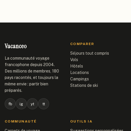
Vacanceo
COMPARER
Séjours tout compris
La communauté voyage
Vols
francophone depuis 2004.
Hôtels
Des millions de membres, 180
Locations
pays racontés, et toujours la
Campings
même envie : partir bien
Stations de ski
préparés.
fb
ig
yt
tt
COMMUNAUTÉ
OUTILS IA
Carnets de voyage
Suggestions personnalisées