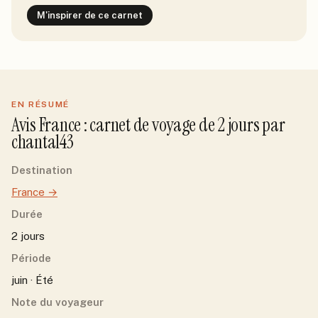
M'inspirer de ce carnet
EN RÉSUMÉ
Avis
France
: carnet de voyage de
2
jour
s
par
chantal43
Destination
France
→
Durée
2 jours
Période
juin · Été
Note du voyageur