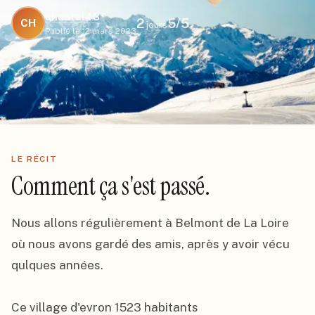
chantal43
2
5
/5
CH
jours
Publié le
12 mars 2023
LE RÉCIT
Comment ça s'est passé.
Nous allons régulièrement à Belmont de La Loire 
où nous avons gardé des amis, après y avoir vécu 
qulques années.

Ce village d'evron 1523 habitants
