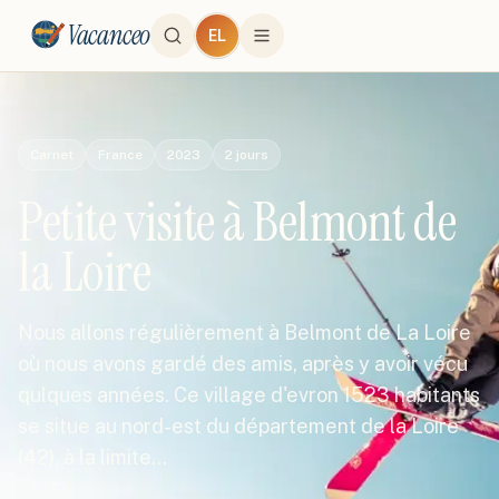
Vacanceo
EL
Carnet
France
2023
2
jours
Petite visite à Belmont de
la Loire
Nous allons régulièrement à Belmont de La Loire
où nous avons gardé des amis, après y avoir vécu
qulques années. Ce village d'evron 1523 habitants
se situe au nord-est du département de la Loire
(42), à la limite…