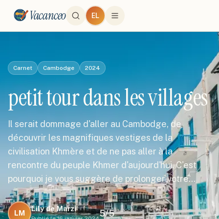
Vacanceo
EL
Carnet
Cambodge
2024
petit tour dans les villages
Il serait dommage d'aller au Cambodge, de
découvrir les magnifiques vestiges de la
civilisation Khmère et de ne pas aller à la
rencontre du peuple Khmer d'aujourd'hui. C'est
pourquoi je vous suggère de prolonger votre…
Lily de Marzi
5
/5
LM
Publié le
16 janvier 2024