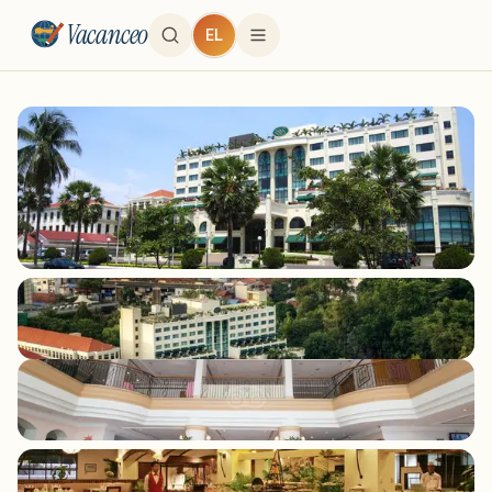
Vacanceo
EL