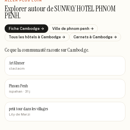
ALLER PLUS LOIN
Explorer autour de
SUNWAY HOTEL PHNOM
PENH
.
Fiche
Cambodge
→
Ville de
phnom penh
→
Tous les hôtels
à Cambodge
→
Carnets
à Cambodge
→
Ce que la communauté raconte
sur Cambodge
.
Art Khmer
claclacm
Phnom Penh
ispahan
· 31 j
petit tour dans les villages
Lily de Marzi