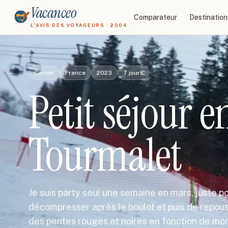
Vacanceo
Comparateur
Destination
L'AVIS DES VOYAGEURS · 2004
Carnet
France
2023
7
jours
Petit séjour e
Tourmalet
Je suis party seul une semaine en mars, juste po
décompresser après le boulot et puis de repousse
des pentes rouges et noires en fonction de m