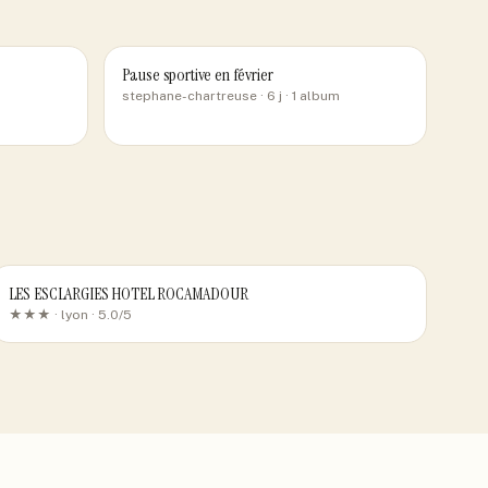
Pause sportive en février
stephane-chartreuse
· 6 j
· 1 album
LES ESCLARGIES HOTEL ROCAMADOUR
★★★ ·
lyon
· 5.0/5