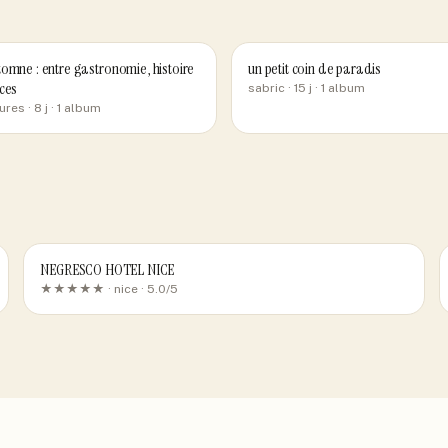
omne : entre gastronomie, histoire
un petit coin de paradis
ces
sabric
· 15 j
· 1 album
ures
· 8 j
· 1 album
NEGRESCO HOTEL NICE
★★★★★ ·
nice
· 5.0/5