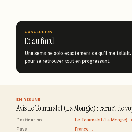
CONCLUSION
Et au final.
Une semaine solo exactement ce qu'il me fallait. L
pour se retrouver tout en progressant.
EN RÉSUMÉ
Avis
Le Tourmalet (La Mongie)
: carnet de v
Destination
Le Tourmalet (La Mongie)
Pays
France
→