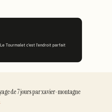
e Tourmalet c'est l'endroit parfait 
oyage de
7
jour
s
par
xavier-montagne
→