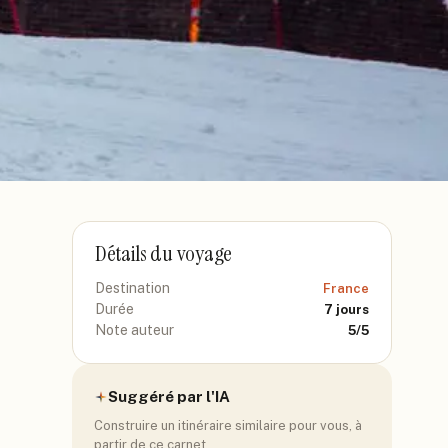
Détails du voyage
Destination
France
Durée
7
jours
Note auteur
5
/5
Suggéré par l'IA
Construire un itinéraire similaire pour vous, à
partir de ce carnet.