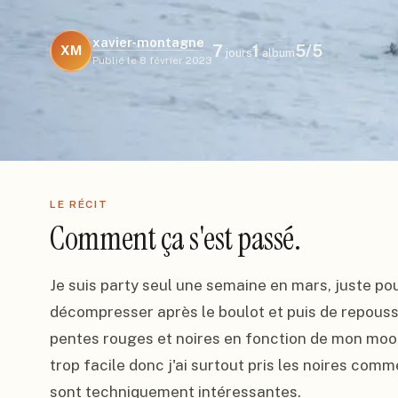
xavier-montagne
7
1
5
/5
XM
jours
album
Publié le
8 février 2023
LE RÉCIT
Comment ça s'est passé.
Je suis party seul une semaine en mars, juste pour
décompresser après le boulot et puis de repousser
pentes rouges et noires en fonction de mon mood 
trop facile donc j'ai surtout pris les noires com
sont techniquement intéressantes.
