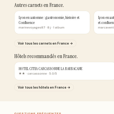
Autres carnets
en France
.
Lyon en automne : gastronomie, histoire et
Lyon en aut
Confluence
et confluen
marinevoyages87
· 8 j
· 1 album
marcavent
Voir tous les carnets
en France
→
Hôtels recommandés
en France
.
HOTEL CITEA CARCASSONNE LA BARBACANE
★★ ·
carcassonne
· 5.0/5
Voir tous les hôtels
en France
→
QUESTIONS FRÉQUENTES