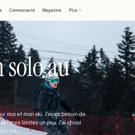
s
Communauté
Magazine
Plus
n solo au
ur moi et mon ski. J'avais besoin de
r mes limites un peu. J'ai choisi
on mood…