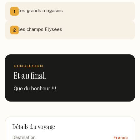
les grands magasins
1
les champs Elysées
2
CONCLUSION
Et au final.
Que du bonheur !!!
Détails du voyage
Destination
France