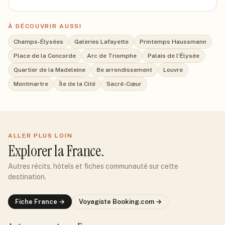
À DÉCOUVRIR AUSSI
Champs-Élysées
Galeries Lafayette
Printemps Haussmann
Place de la Concorde
Arc de Triomphe
Palais de l'Élysée
Quartier de la Madeleine
8e arrondissement
Louvre
Montmartre
Île de la Cité
Sacré-Cœur
ALLER PLUS LOIN
Explorer
la France
.
Autres récits, hôtels et fiches communauté sur cette
destination.
Fiche
France
→
Voyagiste
Booking.com
→