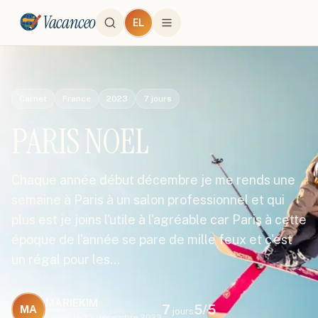
Vacanceo
EL
Carnet
France
2023
7
jours
PARIS NOEL
Chaque année début décembre je me rends une
semaine à Paris à un salon professionnel et qui
plus est je joins l'utile à l'agréable car Paris à cette
époque de l'année se pare de mille feux et c'est
un régal pour les…
MARIEKIM
7
5
/5
MA
jours
Publié le
23 décembre 2023