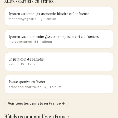
Autres carnets
en France
.
Lyon en automne : gastronomie, histoire et Confluence
marinevoyages87
· 8 j
· 1 album
Lyon en automne : entre gastronomie, histoire et confluences
marcaventures
· 8 j
· 1 album
un petit coin de paradis
sabric
· 15 j
· 1 album
Pause sportive en février
stephane-chartreuse
· 6 j
· 1 album
Voir tous les carnets
en France
→
Hôtels recommandés
en France
.