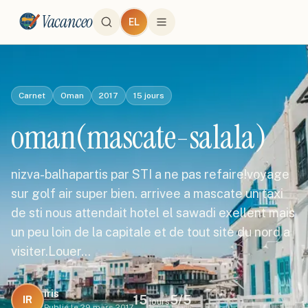
Vacanceo
EL
Carnet
Oman
2017
15
jours
oman(mascate-salala)
nizva-balhapartis par STI a ne pas refaire!voyage
sur golf air super bien. arrivee a mascate un taxi
de sti nous attendait hotel el sawadi exellent mais
un peu loin de la capitale et de tout site du nord a
visiter.Louer…
iris
15
5
/5
IR
jours
Publié le
29 mars 2017