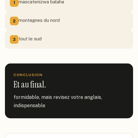
mascatenizwa balaha
1
montagnes du nord
2
tout le sud
3
CONCLUSION
Et au final.
formidable, mais revisez votre anglais, 
indispensable