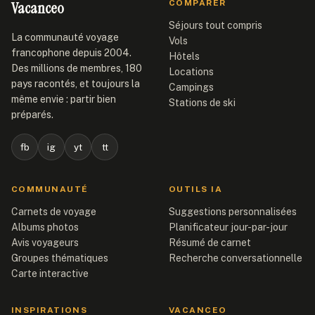
Vacanceo
COMPARER
Séjours tout compris
La communauté voyage
Vols
francophone depuis 2004.
Hôtels
Des millions de membres, 180
Locations
pays racontés, et toujours la
Campings
même envie : partir bien
Stations de ski
préparés.
fb
ig
yt
tt
COMMUNAUTÉ
OUTILS IA
Carnets de voyage
Suggestions personnalisées
Albums photos
Planificateur jour-par-jour
Avis voyageurs
Résumé de carnet
Groupes thématiques
Recherche conversationnelle
Carte interactive
INSPIRATIONS
VACANCEO