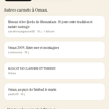
Autres carnets
à Oman
.
Muscat et les fjords de Musandam : 10 jours entre tradition et
nature sauvage
sarahvoyageuse92
· 10 j
· 1 album
Oman 2009...Entre mer et montagnes
Limboone
· 15 j
MASCAT DE CLAUDINE ET THIERRY
thilas
Oman, au pays de Simbad le marin
yadin111
· 15 j