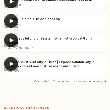
▶
Amellecbl
OMAN, Salalah TOP 22 places 4K
▶
Noworries
The Peaceful Life of Salalah, Oman – A Tropical Gem in
▶
Arabia
Our Wonderland TV
Salalah Must Visit City In Oman | Explore Salalah City In
▶
Oman #khareefseason #travel #omantourism
Muhammad
Vidéos via YouTube · ouverture dans un nouvel onglet
QUESTIONS FRÉQUENTES