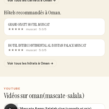
Voir tous les carnets
à Oman
→
Hôtels recommandés
à Oman
.
GRAND HYATT HOTEL MUSCAT
★★★★★ ·
muscat
· 5.0/5
HOTEL INTERCONTINENTAL AL BUSTAN PALACE MUSCAT
★★★★★ ·
muscat
· 5.0/5
Voir tous les hôtels
à Oman
→
YOUTUBE
Vidéos sur oman(mascate-salala)
OMAN / Mascate &amp; Salalah vlog (conseils et prix)