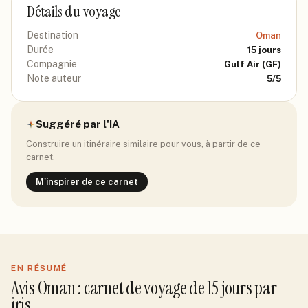
Détails du voyage
Destination
Oman
Durée
15
jours
Compagnie
Gulf Air
(GF)
Note auteur
5
/5
Suggéré par l'IA
Construire un itinéraire similaire pour vous, à partir de ce
carnet.
M'inspirer de ce carnet
EN RÉSUMÉ
Avis
Oman
: carnet de voyage de
15
jour
s
par
iris