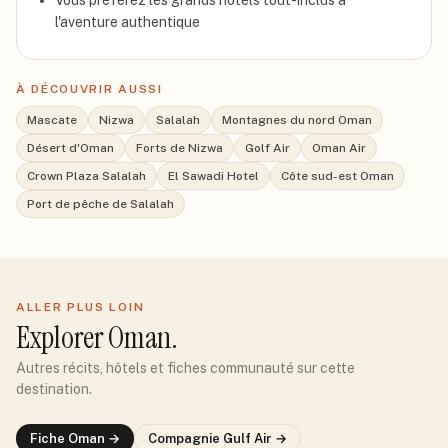
Vous préférez les grands hôtels tout-inclus à
l'aventure authentique
À DÉCOUVRIR AUSSI
Mascate
Nizwa
Salalah
Montagnes du nord Oman
Désert d'Oman
Forts de Nizwa
Golf Air
Oman Air
Crown Plaza Salalah
El Sawadi Hotel
Côte sud-est Oman
Port de pêche de Salalah
ALLER PLUS LOIN
Explorer
Oman
.
Autres récits, hôtels et fiches communauté sur cette
destination.
Fiche
Oman
→
Compagnie
Gulf Air
→