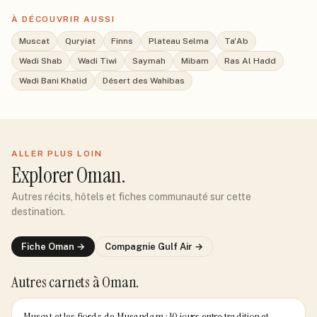
À DÉCOUVRIR AUSSI
Muscat
Quryiat
Finns
Plateau Selma
Ta'Ab
Wadi Shab
Wadi Tiwi
Saymah
Mibam
Ras Al Hadd
Wadi Bani Khalid
Désert des Wahibas
ALLER PLUS LOIN
Explorer
Oman
.
Autres récits, hôtels et fiches communauté sur cette
destination.
Fiche
Oman
→
Compagnie
Gulf Air
→
Autres carnets
à Oman
.
Muscat et les fjords de Musandam : 10 jours entre tradition et