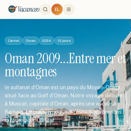
Vacanceo
EL
Carnet
Oman
2024
15
jours
Oman 2009...Entre mer et
montagnes
le sultanat d'Oman est un pays du Moyen-Orient
situé face au Golf d'Oman. Notre voyage débute
à Muscat, capitale d'Oman, après une escale à
Barhein. Le premier jour, sur place, nous prenons
la route pour Quryiat,…