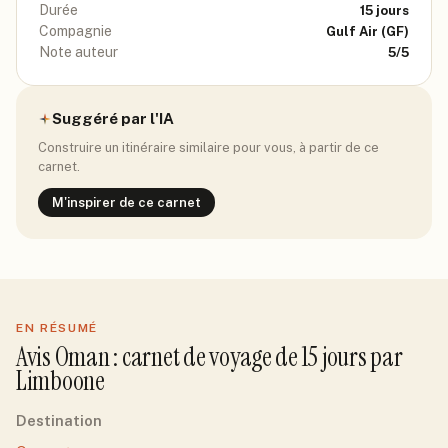
Durée
15
jours
Compagnie
Gulf Air
(GF)
Note auteur
5
/5
Suggéré par l'IA
Construire un itinéraire similaire pour vous, à partir de ce
carnet.
M'inspirer de ce carnet
EN RÉSUMÉ
Avis
Oman
: carnet de voyage de
15
jour
s
par
Limboone
Destination