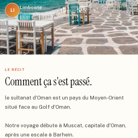
Limboone
15
5
/5
LI
jours
Publié le
26 août 2024
LE RÉCIT
Comment ça s'est passé.
le sultanat d'Oman est un pays du Moyen-Orient 
situé face au Golf d'Oman.

Notre voyage débute à Muscat, capitale d'Oman, 
après une escale à Barhein.
