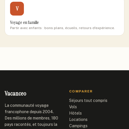
V
Voyage en famille
Partir avec enfants : bons plans, écueils, retours d'expérience.
Vacanceo
COMPARER
Séjours tout compris
La communauté voyage
Vols
francophone depuis 2004.
Hôtels
Des millions de membres, 180
Locations
pays racontés, et toujours la
Campings