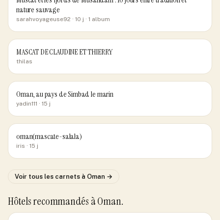
nature sauvage
sarahvoyageuse92
· 10 j
· 1 album
MASCAT DE CLAUDINE ET THIERRY
thilas
Oman, au pays de Simbad le marin
yadin111
· 15 j
oman(mascate-salala)
iris
· 15 j
Voir tous les carnets
à Oman
→
Hôtels recommandés
à Oman
.