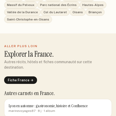
Massif du Pelvoux
Parc national des Écrins
Hautes-Alpes
Vallée de la Durance
Col du Lautaret
Oisans
Briançon
Saint-Christophe-en-Oisans
ALLER PLUS LOIN
Explorer
la France
.
Autres récits, hôtels et fiches communauté sur cette
destination.
Fiche
France
→
Autres carnets
en France
.
Lyon en automne : gastronomie, histoire et Confluence
marinevoyages87
· 8 j
· 1 album