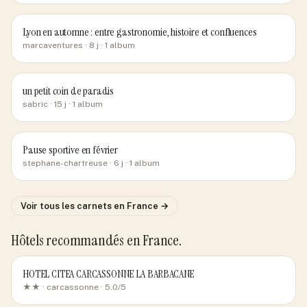
Lyon en automne : entre gastronomie, histoire et confluences
marcaventures
· 8 j
· 1 album
un petit coin de paradis
sabric
· 15 j
· 1 album
Pause sportive en février
stephane-chartreuse
· 6 j
· 1 album
Voir tous les carnets
en France
→
Hôtels recommandés
en France
.
HOTEL CITEA CARCASSONNE LA BARBACANE
★★ ·
carcassonne
· 5.0/5