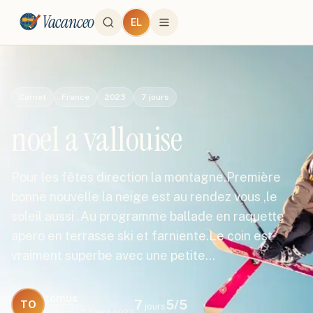
Vacanceo
EL
Carnet
France
2023
7
jours
noel a vallouise
Pour les fêtes direction la montagne.Première
bonne nouvelle la neige est au rendez vous ,le
soleil aussi .Au programme ballade en raquette
apero en terrasse ski et farniente.Le coin est
vraiment superbe avec une petite…
tomus
7
5
/5
TO
jours
Publié le
27 avril 2023