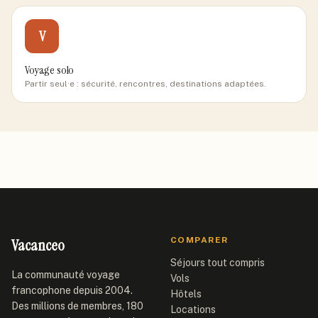
V
Voyage solo
Partir seul·e : sécurité, rencontres, destinations adaptées.
Vacanceo
COMPARER
Séjours tout compris
La communauté voyage
Vols
francophone depuis 2004.
Hôtels
Des millions de membres, 180
Locations