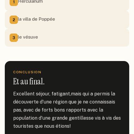
Herculanum
1
la villa de Poppée
2
le vésuve
3
CONCLUSION
Et au final.
Excellent séjour, fatigant,mais qui a permis la 
découverte d'une région que je ne connaissais 
pas, avec de forts bons rapports avec la 
population d'une grande gentillesse vis à vis des 
touristes que nous étions!
