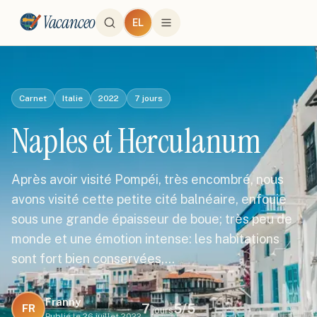
Vacanceo
EL
Carnet
Italie
2022
7
jours
Naples et Herculanum
Après avoir visité Pompéi, très encombré, nous
avons visité cette petite cité balnéaire, enfouie
sous une grande épaisseur de boue; très peu de
monde et une émotion intense: les habitations
sont fort bien conservées,…
Franny
7
5
/5
FR
jours
Publié le
26 juillet 2022