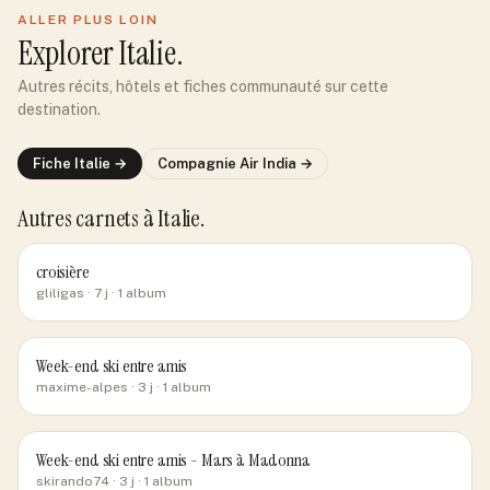
ALLER PLUS LOIN
Explorer
Italie
.
Autres récits, hôtels et fiches communauté sur cette
destination.
Fiche
Italie
→
Compagnie
Air India
→
Autres carnets
à Italie
.
croisière
gliligas
· 7 j
· 1 album
Week-end ski entre amis
maxime-alpes
· 3 j
· 1 album
Week-end ski entre amis - Mars à Madonna
skirando74
· 3 j
· 1 album