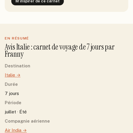
M'inspirer de ce carnet
EN RÉSUMÉ
Avis
Italie
: carnet de voyage de
7
jour
s
par
Franny
Destination
Italie
→
Durée
7 jours
Période
juillet · Été
Compagnie aérienne
Air India
→