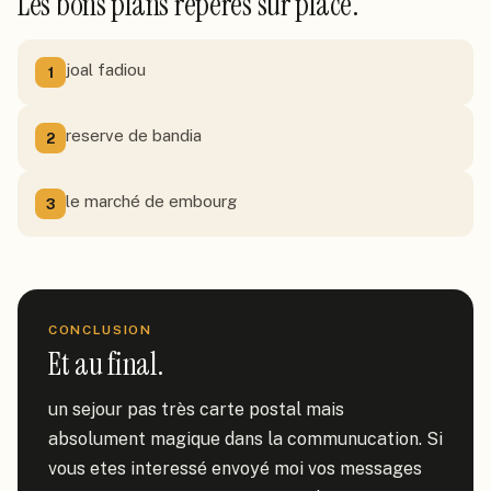
Les bons plans repérés sur place.
joal fadiou
1
reserve de bandia
2
le marché de embourg
3
CONCLUSION
Et au final.
un sejour pas très carte postal mais 
absolument magique dans la communucation. Si 
vous etes interessé envoyé moi vos messages 