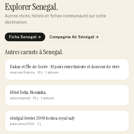
Explorer
Senegal
.
Autres récits, hôtels et fiches communauté sur cette
destination.
Fiche
Senegal
→
Compagnie
Air Sénégal
→
Autres carnets
à Senegal
.
Dakar et l'Île de Gorée : 10 jours entre histoire et douceur de vivre
marcairfrance
· 10 j
· 1 album
Hôtel Delta Niominka
adormamdi
· 15 j
· 1 album
sénégal fevrier 2008 lookea royal saly
pascalou1700
· 7 j