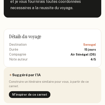
et je vous fournirais toutes coordonnées 
necessaires a la reussite du voyage.
Détails du voyage
Destination
Senegal
Durée
15
jours
Compagnie
Air Sénégal
(DS)
Note auteur
4
/5
Suggéré par l'IA
Construire un itinéraire similaire pour vous, à partir de ce
carnet.
M'inspirer de ce carnet