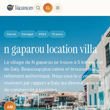
Vacanceo
EL
Carnet
Senegal
2024
15
jours
n gaparou location villa
Le village de N gaparou se trouve a 5 km environ
de Saly. Beaucoup plus calme et brousse mais
tellement authentique. Nous vous le conseillnos
vivement par rapport a Saly qui demeure une ville
de commerces a touristes.…
amhosis
15
4
/5
AM
jours
Publié le
16 juin 2024