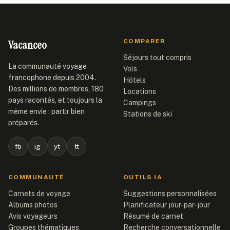
Vacanceo
COMPARER
Séjours tout compris
La communauté voyage
Vols
francophone depuis 2004.
Hôtels
Des millions de membres, 180
Locations
pays racontés, et toujours la
Campings
même envie : partir bien
Stations de ski
préparés.
fb
ig
yt
tt
COMMUNAUTÉ
OUTILS IA
Carnets de voyage
Suggestions personnalisées
Albums photos
Planificateur jour-par-jour
Avis voyageurs
Résumé de carnet
Groupes thématiques
Recherche conversationnelle