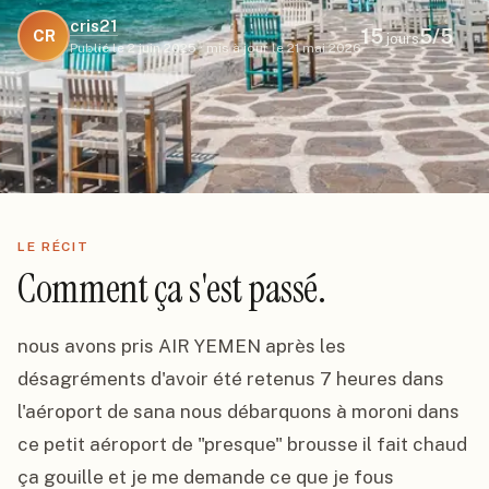
cris21
15
5
/5
CR
jours
Publié le
2 juin 2025
·
mis à jour le
21 mai 2026
LE RÉCIT
Comment ça s'est passé.
nous avons pris AIR YEMEN après les 
désagréments d'avoir été retenus 7 heures dans 
l'aéroport de sana nous débarquons à moroni dans 
ce petit aéroport de "presque" brousse il fait chaud 
ça gouille et je me demande ce que je fous 