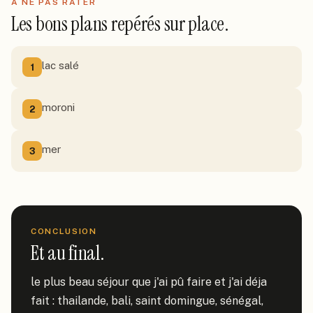
À NE PAS RATER
Les bons plans repérés sur place.
lac salé
1
moroni
2
mer
3
CONCLUSION
Et au final.
le plus beau séjour que j'ai pû faire et j'ai déja 
fait : thailande, bali, saint domingue, sénégal, 