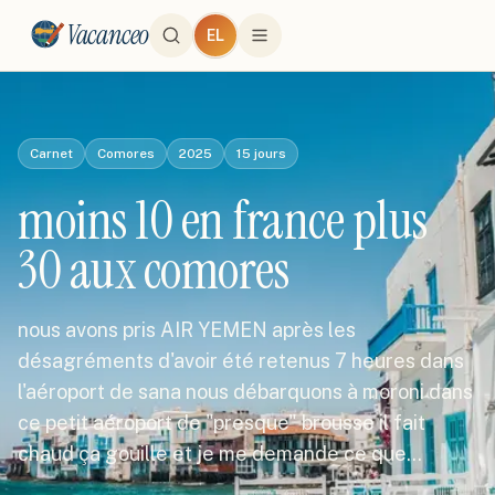
Vacanceo
EL
Carnet
Comores
2025
15
jours
moins 10 en france plus
30 aux comores
nous avons pris AIR YEMEN après les
désagréments d'avoir été retenus 7 heures dans
l'aéroport de sana nous débarquons à moroni dans
ce petit aéroport de "presque" brousse il fait
chaud ça gouille et je me demande ce que…