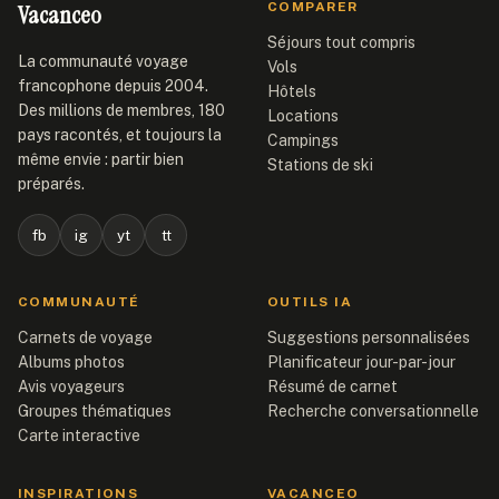
Vacanceo
COMPARER
Séjours tout compris
La communauté voyage
Vols
francophone depuis 2004.
Hôtels
Des millions de membres, 180
Locations
pays racontés, et toujours la
Campings
même envie : partir bien
Stations de ski
préparés.
fb
ig
yt
tt
COMMUNAUTÉ
OUTILS IA
Carnets de voyage
Suggestions personnalisées
Albums photos
Planificateur jour-par-jour
Avis voyageurs
Résumé de carnet
Groupes thématiques
Recherche conversationnelle
Carte interactive
INSPIRATIONS
VACANCEO