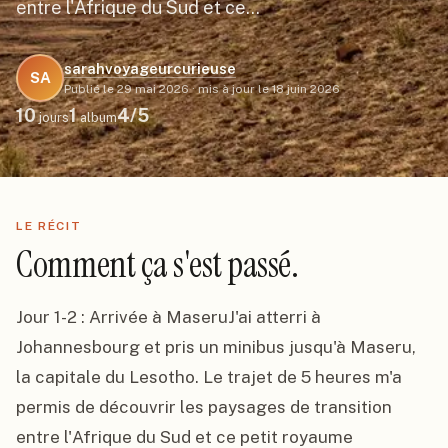
entre l'Afrique du Sud et ce…
sarahvoyageurcurieuse
SA
Publié le
29 mai 2026
·
mis à jour le
18 juin 2026
10
1
4
/5
jours
album
LE RÉCIT
Comment ça s'est passé.
Jour 1-2 : Arrivée à MaseruJ'ai atterri à 
Johannesbourg et pris un minibus jusqu'à Maseru, 
la capitale du Lesotho. Le trajet de 5 heures m'a 
permis de découvrir les paysages de transition 
entre l'Afrique du Sud et ce petit royaume 