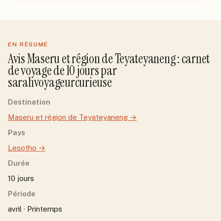
EN RÉSUMÉ
Avis
Maseru et région de Teyateyaneng
: carnet
de voyage de
10
jour
s
par
sarahvoyageurcurieuse
Destination
Maseru et région de Teyateyaneng
→
Pays
Lesotho
→
Durée
10 jours
Période
avril · Printemps