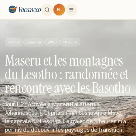
Vacanceo
EL
Carnet
Lesotho
2026
10
jours
Maseru et les montagnes
du Lesotho : randonnée et
rencontre avec les Basotho
Jour 1-2 : Arrivée à MaseruJ'ai atterri à
Johannesbourg et pris un minibus jusqu'à Maseru,
la capitale du Lesotho. Le trajet de 5 heures m'a
permis de découvrir les paysages de transition