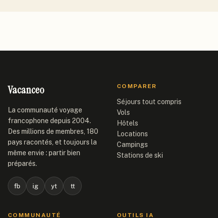
Vacanceo
COMPARER
Séjours tout compris
La communauté voyage
Vols
francophone depuis 2004.
Hôtels
Des millions de membres, 180
Locations
pays racontés, et toujours la
Campings
même envie : partir bien
Stations de ski
préparés.
fb
ig
yt
tt
COMMUNAUTÉ
OUTILS IA